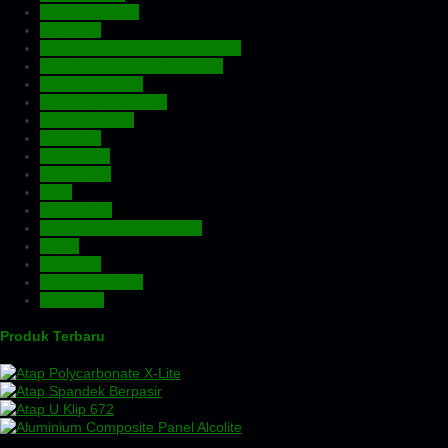
Atap Fiberglass
Atap PVC
Atap Transparan Polycarbonate
Atap Zincalume – Galvalume
Expanded Metal
Floordeck – Bondek
Genteng Metal
Insulation
Kawat Silet
Pagar BRC
Pintu
Plafon PVC
Rangka Atap Baja Ringan
Screw
Tangki Air
Turbin Ventilator
Wiremesh
Produk Terbaru