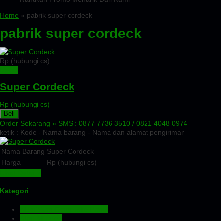
Home
» pabrik super cordeck
pabrik super cordeck
Rp (hubungi cs)
Detail
Super Cordeck
Rp (hubungi cs)
Beli
Order Sekarang »
SMS : 0877 7736 3510 / 0821 4048 0974
ketik : Kode - Nama barang - Nama dan alamat pengiriman
Nama Barang
Super Cordeck
Harga
Rp (hubungi cs)
Lihat Detail »
Kategori
Aluminium Composite Panel
Atap Bitumen