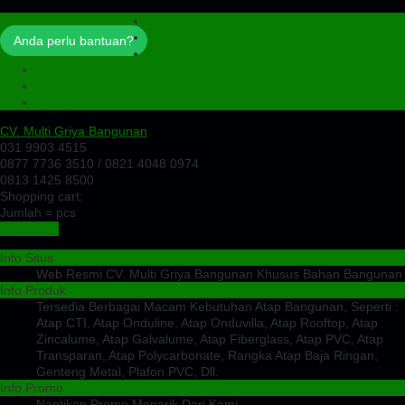
Profil
Artikel
Anda perlu bantuan?
Cek Ongkir
Cek Resi
Testimoni
Kontak
CV. Multi Griya Bangunan
031 9903 4515
0877 7736 3510 / 0821 4048 0974
0813 1425 8500
Shopping cart:
Jumlah =
pcs
Keranjang
Info Situs
Web Resmi CV. Multi Griya Bangunan Khusus Bahan Bangunan
Info Produk
Tersedia Berbagai Macam Kebutuhan Atap Bangunan, Seperti :
Atap CTI, Atap Onduline, Atap Onduvilla, Atap Rooftop, Atap
Zincalume, Atap Galvalume, Atap Fiberglass, Atap PVC, Atap
Transparan, Atap Polycarbonate, Rangka Atap Baja Ringan,
Genteng Metal, Plafon PVC, Dll.
Info Promo
Nantikan Promo Menarik Dari Kami