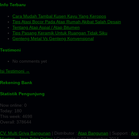
Info Terbaru
Cara Mudah Tambal Kusen Kayu Yang Keropos
Tips Atasi Bocor Pada Atap Rumah Akibat Salah Desain
Tentang Atap Aspal / Atap Bitumen
Tips Pasang Keramik Untuk Ruangan Tidak Siku
Genteng Metal Vs Genteng Konvensional
Testimoni
No comments yet
Isi Testimoni →
Rekening Bank
Statistik Pengunjung
Now online: 0
Today: 180
This week: 4698
Overall: 378644
CV. Multi Griya Bangunan
| Distributor :
Atap Bangunan
| Support :
Aru
Martino
-
Jasa Toko Online
| Copyright © 07 November 2014