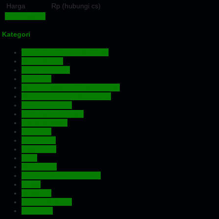
Harga
Rp (hubungi cs)
Lihat Detail »
Kategori
Aluminium Composite Panel
Atap Bitumen
Atap Fiberglass
Atap PVC
Atap Transparan Polycarbonate
Atap Zincalume – Galvalume
Expanded Metal
Floordeck – Bondek
Genteng Metal
Insulation
Kawat Silet
Pagar BRC
Pintu
Plafon PVC
Rangka Atap Baja Ringan
Screw
Tangki Air
Turbin Ventilator
Wiremesh