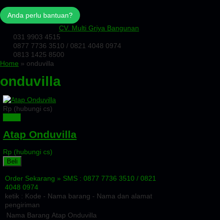
Anda perlu bantuan?
CV. Multi Griya Bangunan
031 9903 4515
0877 7736 3510 / 0821 4048 0974
0813 1425 8500
Home
» onduvilla
onduvilla
Rp (hubungi cs)
Detail
Atap Onduvilla
Rp (hubungi cs)
Beli
Order Sekarang »
SMS : 0877 7736 3510 / 0821
4048 0974
ketik : Kode - Nama barang - Nama dan alamat
pengiriman
Nama Barang
Atap Onduvilla