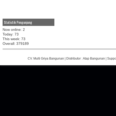
Statistik Pengunjung
Now online: 2
Today: 73
This week: 73
Overall: 379189
CV. Multi Griya Bangunan
| Distributor :
Atap Bangunan
| Suppo