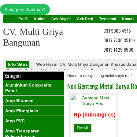
Anda perlu bantuan?
Profil
Artikel
Cek Ongkir
Cek Resi
Testimoni
Kontak
CV. Multi Griya
031 9903 4515
0877 7736 3510 /
Bangunan
0813 1425 8500
Info Situs
Web Resmi CV. Multi Griya Bangunan Khusus Bah
Tersedia Berbagai Macam Kebutuhan Atap Bangunan, Seperti : Atap 
Kategori
Home
» nok genteng metal surya roof
Atap Galvalume, Atap Fiberglass, Atap PVC, Atap Transparan, Ata
PVC, Dll.
Nok Genteng Metal Surya Ro
Aluminium Composite
Info Promo
Nantikan Promo Menarik Dari Kami
Panel
Atap Bitumen
Atap Fiberglass
Rp (hubungi cs)
Atap PVC
Detail
Atap Transparan
Polycarbonate