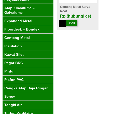
Genteng Metal Surya
Atap Zincalume –
Roof
Galvalume
Rp (hubungi cs)
Expanded Metal
Beli
Floordeck – Bondek
Genteng Metal
Insulation
Kawat Silet
Pagar BRC
Pintu
Plafon PVC
Rangka Atap Baja Ringan
Screw
Tangki Air
Turbin Ventilator