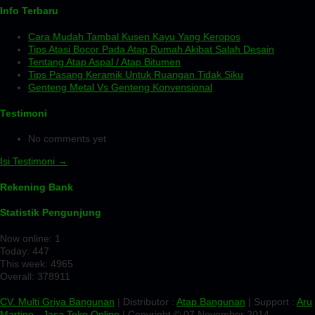
Info Terbaru
Cara Mudah Tambal Kusen Kayu Yang Keropos
Tips Atasi Bocor Pada Atap Rumah Akibat Salah Desain
Tentang Atap Aspal / Atap Bitumen
Tips Pasang Keramik Untuk Ruangan Tidak Siku
Genteng Metal Vs Genteng Konvensional
Testimoni
No comments yet
Isi Testimoni →
Rekening Bank
Statistik Pengunjung
Now online: 1
Today: 447
This week: 4965
Overall: 378911
CV. Multi Griya Bangunan
| Distributor :
Atap Bangunan
| Support :
Aru
Martino
-
Jasa Toko Online
| Copyright © 07 November 2014