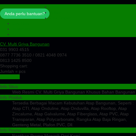
Profil
Artikel
Anda perlu bantuan?
Cek Ongkir
Cek Resi
Testimoni
Kontak
CV. Multi Griya Bangunan
031 9903 4515
0877 7736 3510 / 0821 4048 0974
0813 1425 8500
Shopping cart:
Jumlah =
pcs
Keranjang
Info Situs
Web Resmi CV. Multi Griya Bangunan Khusus Bahan Bangunan
Info Produk
Tersedia Berbagai Macam Kebutuhan Atap Bangunan, Seperti :
Atap CTI, Atap Onduline, Atap Onduvilla, Atap Rooftop, Atap
Zincalume, Atap Galvalume, Atap Fiberglass, Atap PVC, Atap
Transparan, Atap Polycarbonate, Rangka Atap Baja Ringan,
Genteng Metal, Plafon PVC, Dll.
Info Promo
Nantikan Promo Menarik Dari Kami