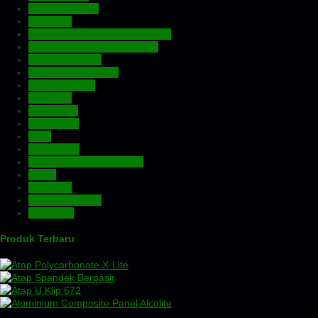
Atap Fiberglass
Atap PVC
Atap Transparan Polycarbonate
Atap Zincalume – Galvalume
Expanded Metal
Floordeck – Bondek
Genteng Metal
Insulation
Kawat Silet
Pagar BRC
Pintu
Plafon PVC
Rangka Atap Baja Ringan
Screw
Tangki Air
Turbin Ventilator
Wiremesh
Produk Terbaru