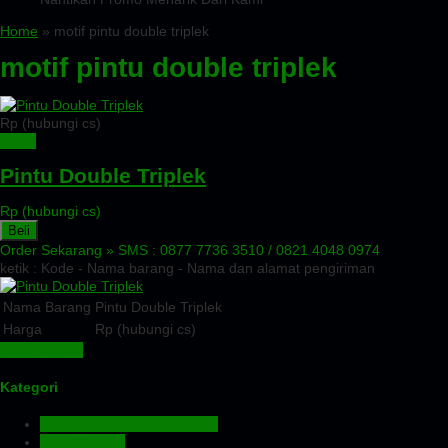
Home
» motif pintu double triplek
motif pintu double triplek
Rp (hubungi cs)
Detail
Pintu Double Triplek
Rp (hubungi cs)
Beli
Order Sekarang »
SMS : 0877 7736 3510 / 0821 4048 0974
ketik : Kode - Nama barang - Nama dan alamat pengiriman
Nama Barang
Pintu Double Triplek
Harga
Rp (hubungi cs)
Lihat Detail »
Kategori
Aluminium Composite Panel
Atap Bitumen