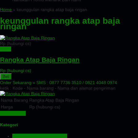
Home
» keunggulan rangka atap baja ringan
keunggulan rangka atap baja
ringan
Rp (hubungi cs)
Detail
Rangka Atap Baja Ringan
Rp (hubungi cs)
Beli
Order Sekarang »
SMS : 0877 7736 3510 / 0821 4048 0974
ketik : Kode - Nama barang - Nama dan alamat pengiriman
Nama Barang
Rangka Atap Baja Ringan
Harga
Rp (hubungi cs)
Lihat Detail »
Kategori
Aluminium Composite Panel