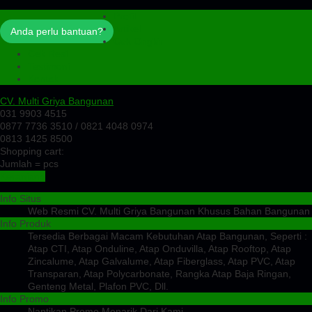
Profil
Artikel
Anda perlu bantuan?
Cek Ongkir
Cek Resi
Testimoni
Kontak
CV. Multi Griya Bangunan
031 9903 4515
0877 7736 3510 / 0821 4048 0974
0813 1425 8500
Shopping cart:
Jumlah =
pcs
Keranjang
Info Situs
Web Resmi CV. Multi Griya Bangunan Khusus Bahan Bangunan
Info Produk
Tersedia Berbagai Macam Kebutuhan Atap Bangunan, Seperti :
Atap CTI, Atap Onduline, Atap Onduvilla, Atap Rooftop, Atap
Zincalume, Atap Galvalume, Atap Fiberglass, Atap PVC, Atap
Transparan, Atap Polycarbonate, Rangka Atap Baja Ringan,
Genteng Metal, Plafon PVC, Dll.
Info Promo
Nantikan Promo Menarik Dari Kami