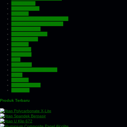
Atap Bitumen
Atap Fiberglass
Atap PVC
Atap Transparan Polycarbonate
Atap Zincalume – Galvalume
Expanded Metal
Floordeck – Bondek
Genteng Metal
Insulation
Kawat Silet
Pagar BRC
Pintu
Plafon PVC
Rangka Atap Baja Ringan
Screw
Tangki Air
Turbin Ventilator
Wiremesh
Produk Terbaru