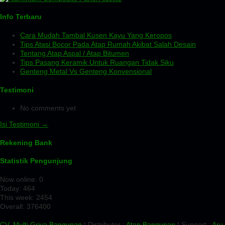
Info Terbaru
Cara Mudah Tambal Kusen Kayu Yang Keropos
Tips Atasi Bocor Pada Atap Rumah Akibat Salah Desain
Tentang Atap Aspal / Atap Bitumen
Tips Pasang Keramik Untuk Ruangan Tidak Siku
Genteng Metal Vs Genteng Konvensional
Testimoni
No comments yet
Isi Testimoni →
Rekening Bank
Statistik Pengunjung
Now online: 0
Today: 464
This week: 2454
Overall: 376400
CV. Multi Griya Bangunan
| Distributor :
Atap Bangunan
| Support :
Aru