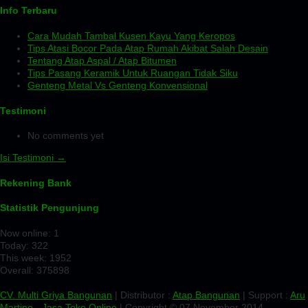
Info Terbaru
Cara Mudah Tambal Kusen Kayu Yang Keropos
Tips Atasi Bocor Pada Atap Rumah Akibat Salah Desain
Tentang Atap Aspal / Atap Bitumen
Tips Pasang Keramik Untuk Ruangan Tidak Siku
Genteng Metal Vs Genteng Konvensional
Testimoni
No comments yet
Isi Testimoni →
Rekening Bank
Statistik Pengunjung
Now online: 1
Today: 322
This week: 1952
Overall: 375898
CV. Multi Griya Bangunan
| Distributor :
Atap Bangunan
| Support :
Aru
Martino
-
Jasa Toko Online
| Copyright © 07 November 2014