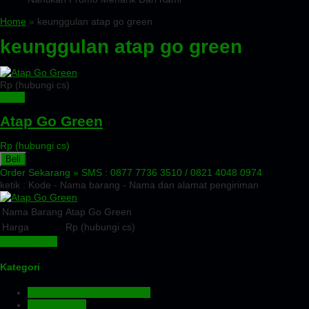
Home
» keunggulan atap go green
keunggulan atap go green
Rp (hubungi cs)
Detail
Atap Go Green
Rp (hubungi cs)
Beli
Order Sekarang »
SMS : 0877 7736 3510 / 0821 4048 0974
ketik : Kode - Nama barang - Nama dan alamat pengiriman
Nama Barang
Atap Go Green
Harga
Rp (hubungi cs)
Lihat Detail »
Kategori
Aluminium Composite Panel
Atap Bitumen