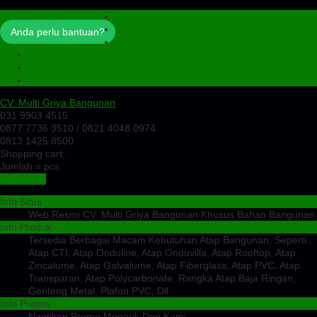
Profil
Artikel
Anda perlu bantuan?
Cek Ongkir
Cek Resi
Testimoni
Kontak
CV. Multi Griya Bangunan
031 9903 4515
0877 7736 3510 / 0821 4048 0974
0813 1425 8500
Shopping cart:
Jumlah =
pcs
Keranjang
Info Situs
Web Resmi CV. Multi Griya Bangunan Khusus Bahan Bangunan
Info Produk
Tersedia Berbagai Macam Kebutuhan Atap Bangunan, Seperti :
Atap CTI, Atap Onduline, Atap Onduvilla, Atap Rooftop, Atap
Zincalume, Atap Galvalume, Atap Fiberglass, Atap PVC, Atap
Transparan, Atap Polycarbonate, Rangka Atap Baja Ringan,
Genteng Metal, Plafon PVC, Dll.
Info Promo
Nantikan Promo Menarik Dari Kami