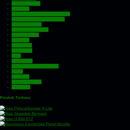
Atap Fiberglass
Atap PVC
Atap Transparan Polycarbonate
Atap Zincalume – Galvalume
Expanded Metal
Floordeck – Bondek
Genteng Metal
Insulation
Kawat Silet
Pagar BRC
Pintu
Plafon PVC
Rangka Atap Baja Ringan
Screw
Tangki Air
Turbin Ventilator
Wiremesh
Produk Terbaru