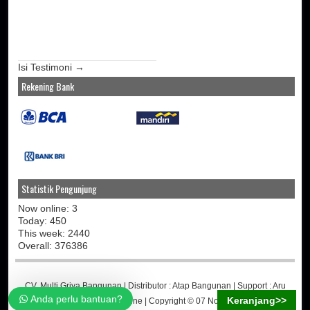
Isi Testimoni →
Rekening Bank
Statistik Pengunjung
Now online: 3
Today: 450
This week: 2440
Overall: 376386
CV. Multi Griya Bangunan
| Distributor :
Atap Bangunan
| Support :
Aru
Anda perlu bantuan?
Keranjang>>
Martino
-
Jasa Toko Online
| Copyright © 07 November 2014