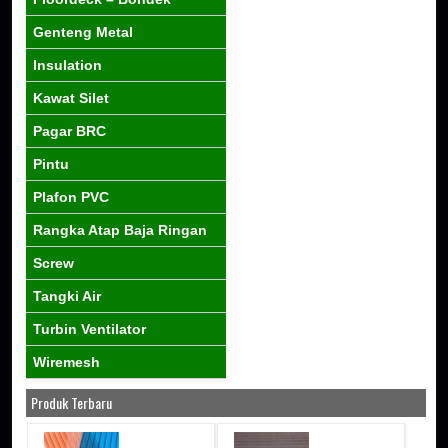
Genteng Metal
Insulation
Kawat Silet
Pagar BRC
Pintu
Plafon PVC
Rangka Atap Baja Ringan
Screw
Tangki Air
Turbin Ventilator
Wiremesh
Produk Terbaru