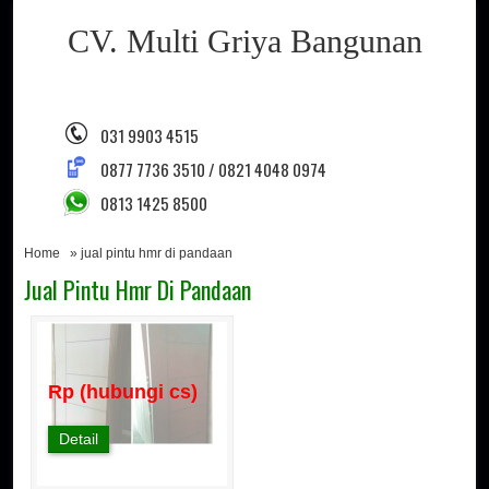
CV. Multi Griya Bangunan
031 9903 4515
0877 7736 3510 / 0821 4048 0974
0813 1425 8500
Home
» jual pintu hmr di pandaan
Jual Pintu Hmr Di Pandaan
Rp (hubungi cs)
Detail