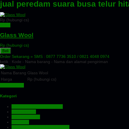
jual peredam suara busa telur hi
Rp (hubungi cs)
Detail
Glass Wool
Rp (hubungi cs)
Beli
Order Sekarang »
SMS : 0877 7736 3510 / 0821 4048 0974
ketik : Kode - Nama barang - Nama dan alamat pengiriman
Nama Barang
Glass Wool
Harga
Rp (hubungi cs)
Lihat Detail »
Kategori
Aluminium Composite Panel
Atap Bitumen
Atap Fiberglass
Atap PVC
Atap Transparan Polycarbonate