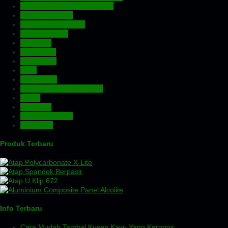
Atap Zincalume – Galvalume
Expanded Metal
Floordeck – Bondek
Genteng Metal
Insulation
Kawat Silet
Pagar BRC
Pintu
Plafon PVC
Rangka Atap Baja Ringan
Screw
Tangki Air
Turbin Ventilator
Wiremesh
Produk Terbaru
Info Terbaru
Cara Mudah Tambal Kusen Kayu Yang Keropos