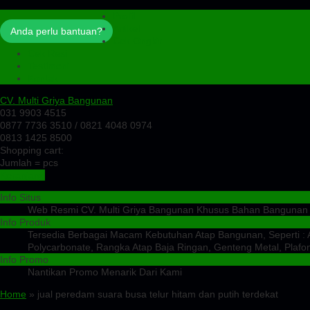
Profil
Artikel
Anda perlu bantuan?
Cek Ongkir
Cek Resi
Testimoni
Kontak
CV. Multi Griya Bangunan
031 9903 4515
0877 7736 3510 / 0821 4048 0974
0813 1425 8500
Shopping cart:
Jumlah =
pcs
Keranjang
Info Situs
Web Resmi CV. Multi Griya Bangunan Khusus Bahan Bangunan
Info Produk
Tersedia Berbagai Macam Kebutuhan Atap Bangunan, Seperti : At
Polycarbonate, Rangka Atap Baja Ringan, Genteng Metal, Plafon
Info Promo
Nantikan Promo Menarik Dari Kami
Home
» jual peredam suara busa telur hitam dan putih terdekat