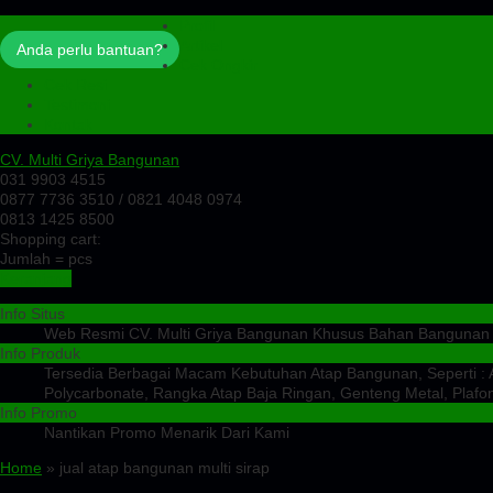
Profil
Artikel
Anda perlu bantuan?
Cek Ongkir
Cek Resi
Testimoni
Kontak
CV. Multi Griya Bangunan
031 9903 4515
0877 7736 3510 / 0821 4048 0974
0813 1425 8500
Shopping cart:
Jumlah =
pcs
Keranjang
Info Situs
Web Resmi CV. Multi Griya Bangunan Khusus Bahan Bangunan
Info Produk
Tersedia Berbagai Macam Kebutuhan Atap Bangunan, Seperti : At
Polycarbonate, Rangka Atap Baja Ringan, Genteng Metal, Plafon
Info Promo
Nantikan Promo Menarik Dari Kami
Home
» jual atap bangunan multi sirap