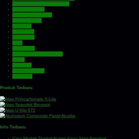
Atap Zincalume – Galvalume
Expanded Metal
Floordeck – Bondek
Genteng Metal
Insulation
Kawat Silet
Pagar BRC
Pintu
Plafon PVC
Rangka Atap Baja Ringan
Screw
Tangki Air
Turbin Ventilator
Wiremesh
Produk Terbaru
Info Terbaru
Cara Mudah Tambal Kusen Kayu Yang Keropos