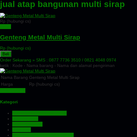
jual atap bangunan multi sirap
Rp (hubungi cs)
Detail
Genteng Metal Multi Sirap
Rp (hubungi cs)
Beli
Order Sekarang »
SMS : 0877 7736 3510 / 0821 4048 0974
ketik : Kode - Nama barang - Nama dan alamat pengiriman
Nama Barang
Genteng Metal Multi Sirap
Harga
Rp (hubungi cs)
Lihat Detail »
Kategori
Aluminium Composite Panel
Atap Bitumen
Atap Fiberglass
Atap PVC
Atap Transparan Polycarbonate