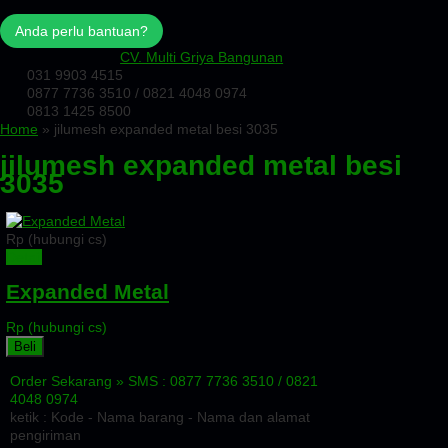
Anda perlu bantuan?
CV. Multi Griya Bangunan
031 9903 4515
0877 7736 3510 / 0821 4048 0974
0813 1425 8500
Home
» jilumesh expanded metal besi 3035
jilumesh expanded metal besi
3035
Rp (hubungi cs)
Detail
Expanded Metal
Rp (hubungi cs)
Beli
Order Sekarang »
SMS : 0877 7736 3510 / 0821
4048 0974
ketik : Kode - Nama barang - Nama dan alamat
pengiriman