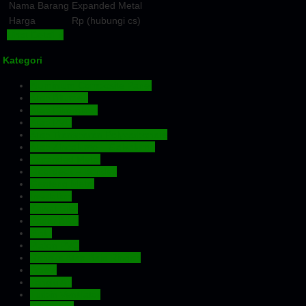
Nama Barang
Expanded Metal
Harga
Rp (hubungi cs)
Lihat Detail »
Kategori
Aluminium Composite Panel
Atap Bitumen
Atap Fiberglass
Atap PVC
Atap Transparan Polycarbonate
Atap Zincalume – Galvalume
Expanded Metal
Floordeck – Bondek
Genteng Metal
Insulation
Kawat Silet
Pagar BRC
Pintu
Plafon PVC
Rangka Atap Baja Ringan
Screw
Tangki Air
Turbin Ventilator