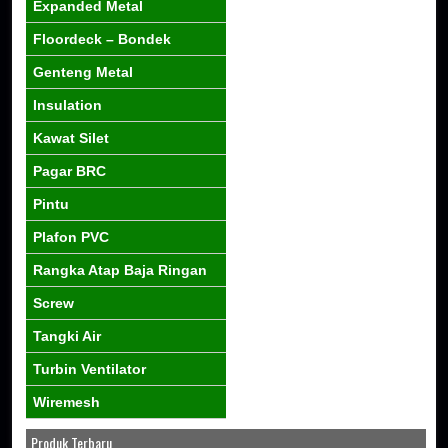
Expanded Metal
Floordeck – Bondek
Genteng Metal
Insulation
Kawat Silet
Pagar BRC
Pintu
Plafon PVC
Rangka Atap Baja Ringan
Screw
Tangki Air
Turbin Ventilator
Wiremesh
Produk Terbaru