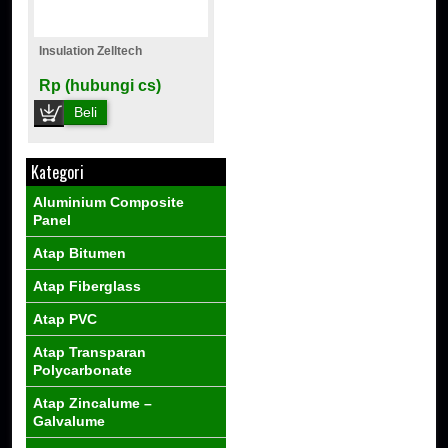
Insulation Zelltech
Rp (hubungi cs)
Beli
Kategori
Aluminium Composite
Panel
Atap Bitumen
Atap Fiberglass
Atap PVC
Atap Transparan
Polycarbonate
Atap Zincalume –
Galvalume