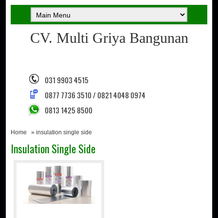
CV. Multi Griya Bangunan
031 9903 4515
0877 7736 3510 / 0821 4048 0974
0813 1425 8500
Home
» insulation single side
Insulation Single Side