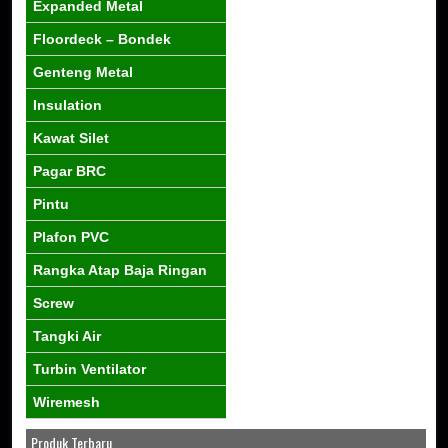
Expanded Metal
Floordeck – Bondek
Genteng Metal
Insulation
Kawat Silet
Pagar BRC
Pintu
Plafon PVC
Rangka Atap Baja Ringan
Screw
Tangki Air
Turbin Ventilator
Wiremesh
Produk Terbaru