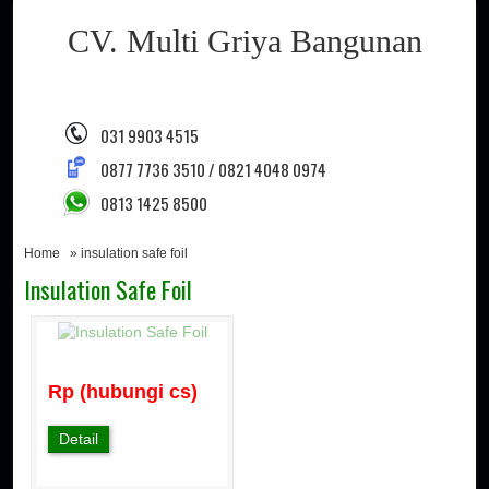
CV. Multi Griya Bangunan
031 9903 4515
0877 7736 3510 / 0821 4048 0974
0813 1425 8500
Home
» insulation safe foil
Insulation Safe Foil
Rp (hubungi cs)
Detail