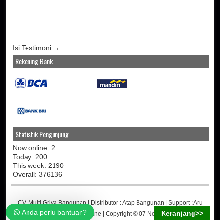
Isi Testimoni →
Rekening Bank
Statistik Pengunjung
Now online: 2
Today: 200
This week: 2190
Overall: 376136
CV. Multi Griya Bangunan
| Distributor :
Atap Bangunan
| Support :
Aru
Anda perlu bantuan?
Keranjang>>
Martino
-
Jasa Toko Online
| Copyright © 07 November 2014