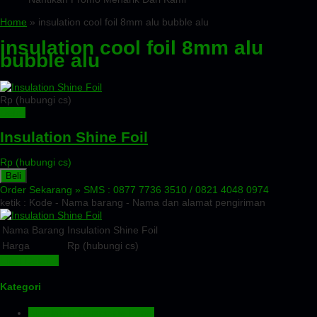
Home
» insulation cool foil 8mm alu bubble alu
insulation cool foil 8mm alu
bubble alu
Rp (hubungi cs)
Detail
Insulation Shine Foil
Rp (hubungi cs)
Beli
Order Sekarang »
SMS : 0877 7736 3510 / 0821 4048 0974
ketik : Kode - Nama barang - Nama dan alamat pengiriman
Nama Barang
Insulation Shine Foil
Harga
Rp (hubungi cs)
Lihat Detail »
Kategori
Aluminium Composite Panel