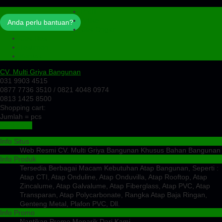
Profil
Artikel
Anda perlu bantuan?
Cek Ongkir
Cek Resi
Testimoni
Kontak
CV. Multi Griya Bangunan
031 9903 4515
0877 7736 3510 / 0821 4048 0974
0813 1425 8500
Shopping cart:
Jumlah =
pcs
Keranjang
Info Situs
Web Resmi CV. Multi Griya Bangunan Khusus Bahan Bangunan
Info Produk
Tersedia Berbagai Macam Kebutuhan Atap Bangunan, Seperti :
Atap CTI, Atap Onduline, Atap Onduvilla, Atap Rooftop, Atap
Zincalume, Atap Galvalume, Atap Fiberglass, Atap PVC, Atap
Transparan, Atap Polycarbonate, Rangka Atap Baja Ringan,
Genteng Metal, Plafon PVC, Dll.
Info Promo
Nantikan Promo Menarik Dari Kami