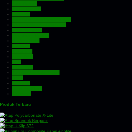
Atap Bitumen
Atap Fiberglass
Atap PVC
Atap Transparan Polycarbonate
Atap Zincalume – Galvalume
Expanded Metal
Floordeck – Bondek
Genteng Metal
Insulation
Kawat Silet
Pagar BRC
Pintu
Plafon PVC
Rangka Atap Baja Ringan
Screw
Tangki Air
Turbin Ventilator
Wiremesh
Produk Terbaru