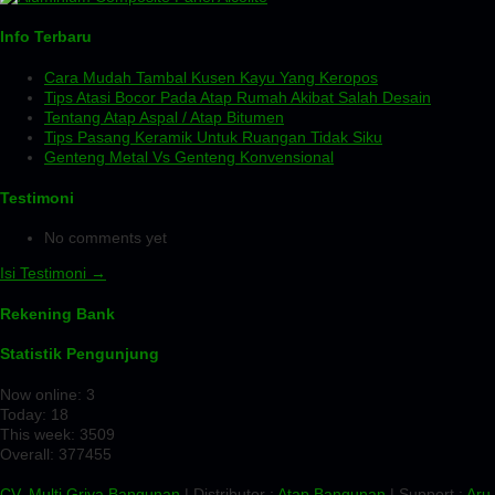
Info Terbaru
Cara Mudah Tambal Kusen Kayu Yang Keropos
Tips Atasi Bocor Pada Atap Rumah Akibat Salah Desain
Tentang Atap Aspal / Atap Bitumen
Tips Pasang Keramik Untuk Ruangan Tidak Siku
Genteng Metal Vs Genteng Konvensional
Testimoni
No comments yet
Isi Testimoni →
Rekening Bank
Statistik Pengunjung
Now online: 3
Today: 18
This week: 3509
Overall: 377455
CV. Multi Griya Bangunan
| Distributor :
Atap Bangunan
| Support :
Aru