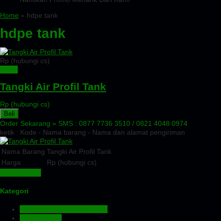
Home
» hdpe tank
hdpe tank
Rp (hubungi cs)
Detail
Tangki Air Profil Tank
Rp (hubungi cs)
Beli
Order Sekarang »
SMS : 0877 7736 3510 / 0821 4048 0974
ketik : Kode - Nama barang - Nama dan alamat pengiriman
Nama Barang
Tangki Air Profil Tank
Harga
Rp (hubungi cs)
Lihat Detail »
Kategori
Aluminium Composite Panel
Atap Bitumen