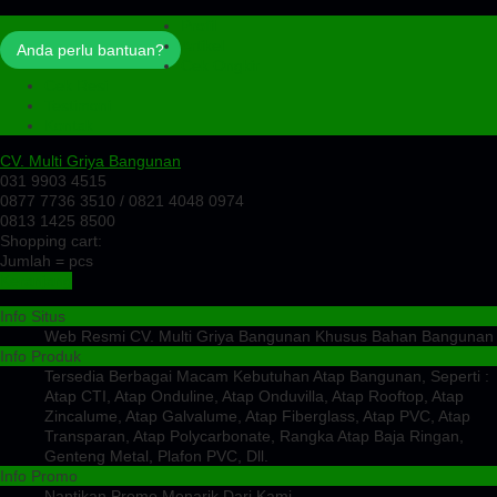
Profil
Artikel
Anda perlu bantuan?
Cek Ongkir
Cek Resi
Testimoni
Kontak
CV. Multi Griya Bangunan
031 9903 4515
0877 7736 3510 / 0821 4048 0974
0813 1425 8500
Shopping cart:
Jumlah =
pcs
Keranjang
Info Situs
Web Resmi CV. Multi Griya Bangunan Khusus Bahan Bangunan
Info Produk
Tersedia Berbagai Macam Kebutuhan Atap Bangunan, Seperti :
Atap CTI, Atap Onduline, Atap Onduvilla, Atap Rooftop, Atap
Zincalume, Atap Galvalume, Atap Fiberglass, Atap PVC, Atap
Transparan, Atap Polycarbonate, Rangka Atap Baja Ringan,
Genteng Metal, Plafon PVC, Dll.
Info Promo
Nantikan Promo Menarik Dari Kami