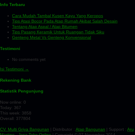
Info Terbaru
Cara Mudah Tambal Kusen Kayu Yang Keropos
Tips Atasi Bocor Pada Atap Rumah Akibat Salah Desain
Tentang Atap Aspal / Atap Bitumen
Tips Pasang Keramik Untuk Ruangan Tidak Siku
Genteng Metal Vs Genteng Konvensional
Testimoni
No comments yet
Isi Testimoni →
Rekening Bank
Statistik Pengunjung
Now online: 0
Today: 367
This week: 3858
Overall: 377804
CV. Multi Griya Bangunan
| Distributor :
Atap Bangunan
| Support :
Aru
Martino
-
Jasa Toko Online
| Copyright © 07 November 2014