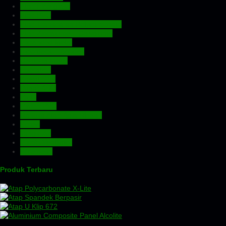
Atap Fiberglass
Atap PVC
Atap Transparan Polycarbonate
Atap Zincalume – Galvalume
Expanded Metal
Floordeck – Bondek
Genteng Metal
Insulation
Kawat Silet
Pagar BRC
Pintu
Plafon PVC
Rangka Atap Baja Ringan
Screw
Tangki Air
Turbin Ventilator
Wiremesh
Produk Terbaru