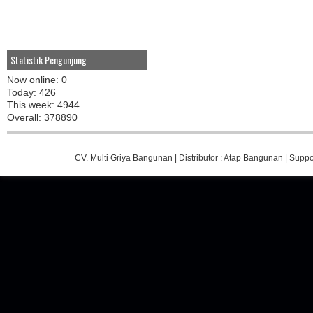
Statistik Pengunjung
Now online: 0
Today: 426
This week: 4944
Overall: 378890
CV. Multi Griya Bangunan
| Distributor :
Atap Bangunan
| Suppo