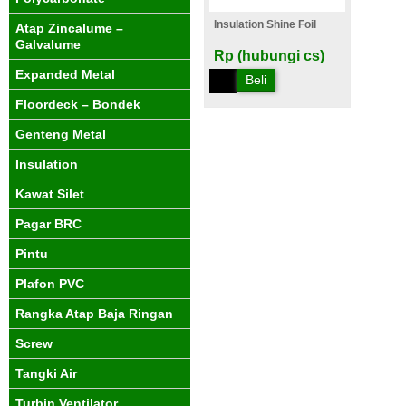
Insulation Shine Foil
Atap Zincalume –
Galvalume
Rp (hubungi cs)
Expanded Metal
Beli
Floordeck – Bondek
Genteng Metal
Insulation
Kawat Silet
Pagar BRC
Pintu
Plafon PVC
Rangka Atap Baja Ringan
Screw
Tangki Air
Turbin Ventilator