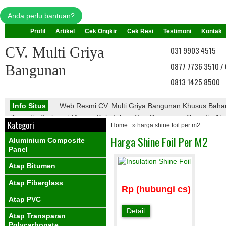
Anda perlu bantuan?
Profil
Artikel
Cek Ongkir
Cek Resi
Testimoni
Kontak
CV. Multi Griya
031 9903 4515
0877 7736 3510 /
Bangunan
0813 1425 8500
Info Situs
Web Resmi CV. Multi Griya Bangunan Khusus Bah
Tersedia Berbagai Macam Kebutuhan Atap Bangunan, Seperti : Atap 
Kategori
Home
» harga shine foil per m2
Atap Galvalume, Atap Fiberglass, Atap PVC, Atap Transparan, Ata
PVC, Dll.
Harga Shine Foil Per M2
Aluminium Composite
Info Promo
Nantikan Promo Menarik Dari Kami
Panel
Atap Bitumen
Atap Fiberglass
Rp (hubungi cs)
Atap PVC
Detail
Atap Transparan
Polycarbonate