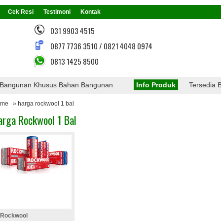
Cek Resi
Testimoni
Kontak
031 9903 4515
0877 7736 3510 / 0821 4048 0974
0813 1425 8500
ngunan Khusus Bahan Bangunan
Info Produk
Tersedia Berba
ome
» harga rockwool 1 bal
arga Rockwool 1 Bal
Rockwool