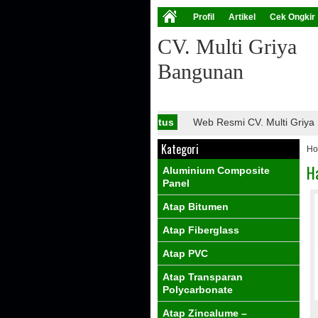
Profil
Artikel
Cek Ongkir
CV. Multi Griya
Bangunan
Info Situs
Web Resmi CV. Multi Griya Ba
Kategori
H
H
Aluminium Composite
Panel
Atap Bitumen
Atap Fiberglass
Atap PVC
Atap Transparan
Polycarbonate
Atap Zincalume –