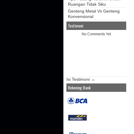
Ruangan Tidak Siku
Genteng Metal Vs Genteng
Konvensional
Testimoni
No Comments Yet
Isi Testimoni →
Rekening Bank