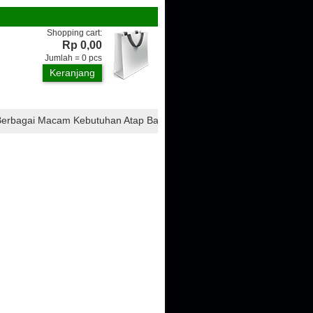
Shopping cart:
Rp 0,00
Jumlah =
0
pcs
Keranjang
gai Macam Kebutuhan Atap Bangunan, Seperti : Atap CTI, Atap Ondulin