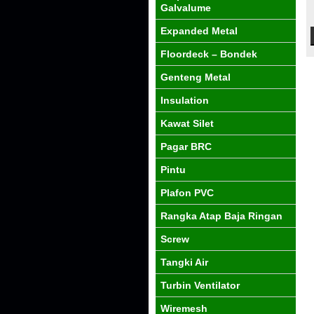
Galvalume
Expanded Metal
Floordeck – Bondek
Genteng Metal
Insulation
Kawat Silet
Pagar BRC
Pintu
Plafon PVC
Rangka Atap Baja Ringan
Screw
Tangki Air
Turbin Ventilator
Wiremesh