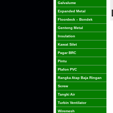
Galvalume
Expanded Metal
Floordeck – Bondek
Genteng Metal
Insulation
Kawat Silet
Pagar BRC
Pintu
Plafon PVC
Rangka Atap Baja Ringan
Screw
Tangki Air
Turbin Ventilator
Wiremesh