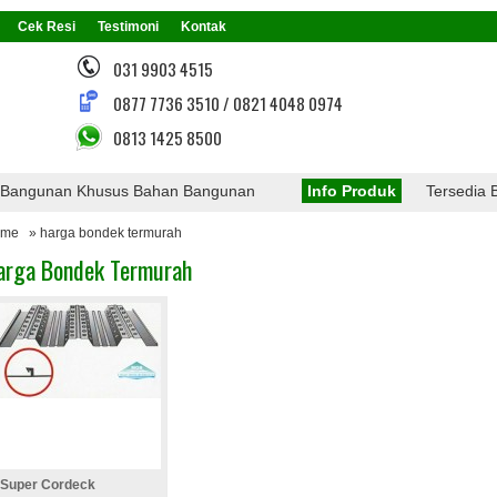
Cek Resi
Testimoni
Kontak
031 9903 4515
0877 7736 3510 / 0821 4048 0974
0813 1425 8500
ngunan Khusus Bahan Bangunan
Info Produk
Tersedia Berb
ome
» harga bondek termurah
arga Bondek Termurah
Super Cordeck