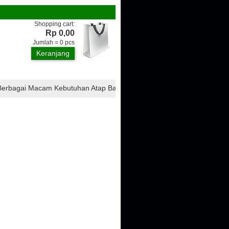
Shopping cart:
Rp 0,00
Jumlah =
0
pcs
Keranjang
agai Macam Kebutuhan Atap Bangunan, Seperti : Atap CTI, Atap Ondulin