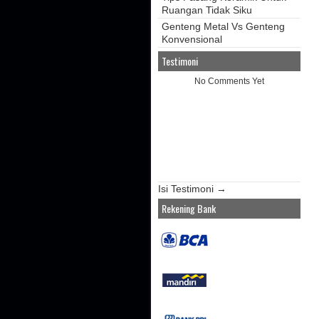
Ruangan Tidak Siku
Genteng Metal Vs Genteng
Konvensional
Testimoni
No Comments Yet
Isi Testimoni →
Rekening Bank