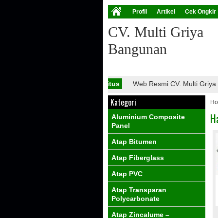
Profil
Artikel
Cek Ongkir
CV. Multi Griya
Bangunan
Info Situs
Web Resmi CV. Multi Griya Ba
Kategori
H
H
Aluminium Composite
Panel
Atap Bitumen
Atap Fiberglass
Atap PVC
Atap Transparan
Polycarbonate
Atap Zincalume –