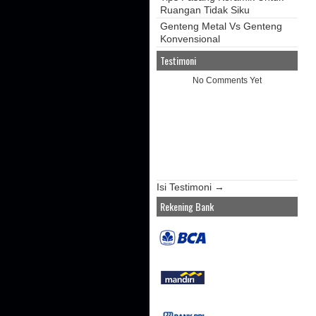
Ruangan Tidak Siku
Genteng Metal Vs Genteng
Konvensional
Testimoni
No Comments Yet
Isi Testimoni →
Rekening Bank