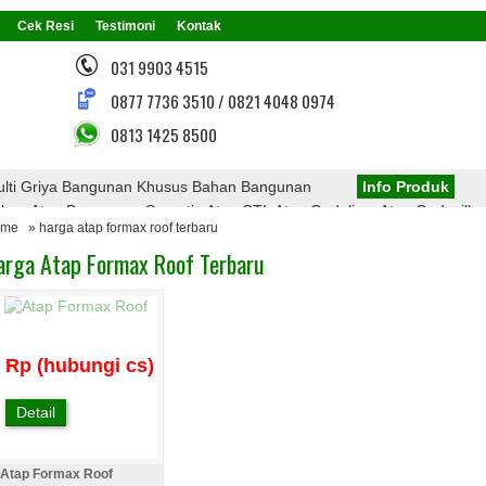
Cek Resi
Testimoni
Kontak
031 9903 4515
0877 7736 3510 / 0821 4048 0974
0813 1425 8500
lti Griya Bangunan Khusus Bahan Bangunan
Info Produk
n Atap Bangunan, Seperti : Atap CTI, Atap Onduline, Atap Onduvilla,
ome
» harga atap formax roof terbaru
 Atap PVC, Atap Transparan, Atap Polycarbonate, Rangka Atap Baja Ri
arga Atap Formax Roof Terbaru
Menarik Dari Kami
Rp (hubungi cs)
Detail
Atap Formax Roof