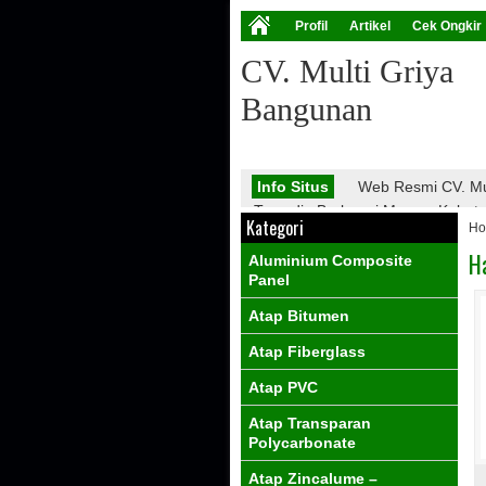
Profil
Artikel
Cek Ongkir
CV. Multi Griya
Bangunan
Info Situs
Web Resmi CV. Mu
Tersedia Berbagai Macam Kebutuha
Kategori
H
Atap Galvalume, Atap Fiberglass,
PVC, Dll.
H
Aluminium Composite
Info Promo
Nantikan Promo 
Panel
Atap Bitumen
Atap Fiberglass
Atap PVC
Atap Transparan
Polycarbonate
Atap Zincalume –