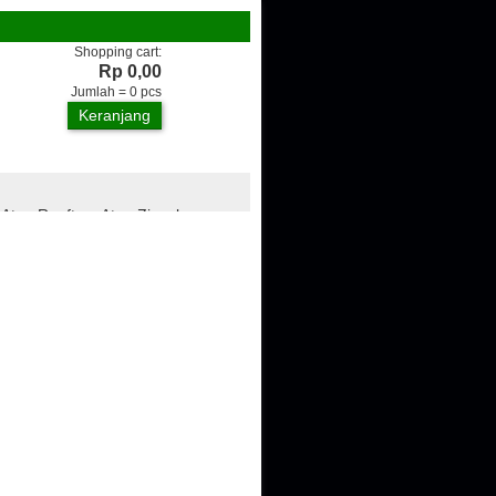
Shopping cart:
Rp 0,00
Jumlah =
0
pcs
Keranjang
 Atap Rooftop, Atap Zincalume,
ngan, Genteng Metal, Plafon