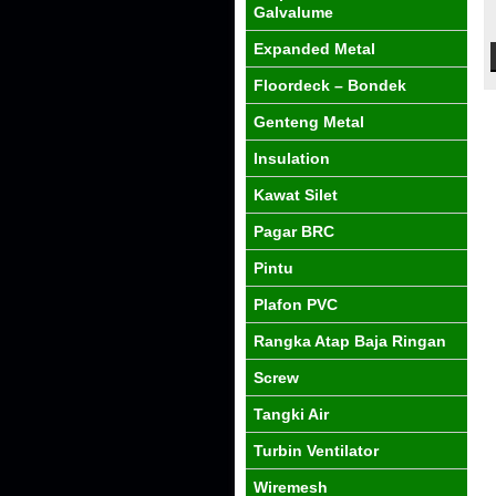
Galvalume
Expanded Metal
Floordeck – Bondek
Genteng Metal
Insulation
Kawat Silet
Pagar BRC
Pintu
Plafon PVC
Rangka Atap Baja Ringan
Screw
Tangki Air
Turbin Ventilator
Wiremesh