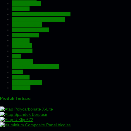
Atap Fiberglass
Atap PVC
Atap Transparan Polycarbonate
Atap Zincalume – Galvalume
Expanded Metal
Floordeck – Bondek
Genteng Metal
Insulation
Kawat Silet
Pagar BRC
Pintu
Plafon PVC
Rangka Atap Baja Ringan
Screw
Tangki Air
Turbin Ventilator
Wiremesh
Produk Terbaru