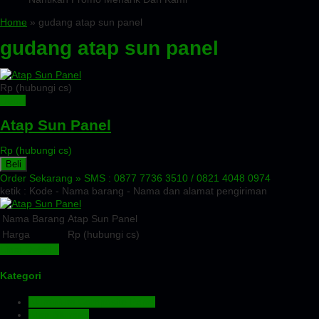
Home
» gudang atap sun panel
gudang atap sun panel
Rp (hubungi cs)
Detail
Atap Sun Panel
Rp (hubungi cs)
Beli
Order Sekarang »
SMS : 0877 7736 3510 / 0821 4048 0974
ketik : Kode - Nama barang - Nama dan alamat pengiriman
Nama Barang
Atap Sun Panel
Harga
Rp (hubungi cs)
Lihat Detail »
Kategori
Aluminium Composite Panel
Atap Bitumen