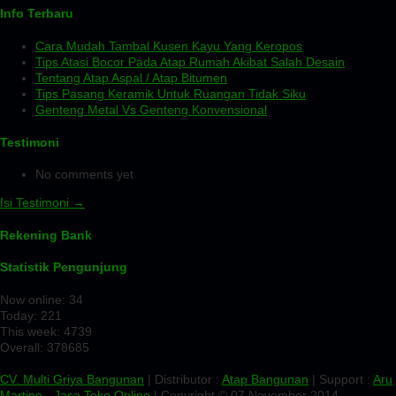
Info Terbaru
Cara Mudah Tambal Kusen Kayu Yang Keropos
Tips Atasi Bocor Pada Atap Rumah Akibat Salah Desain
Tentang Atap Aspal / Atap Bitumen
Tips Pasang Keramik Untuk Ruangan Tidak Siku
Genteng Metal Vs Genteng Konvensional
Testimoni
No comments yet
Isi Testimoni →
Rekening Bank
Statistik Pengunjung
Now online: 34
Today: 221
This week: 4739
Overall: 378685
CV. Multi Griya Bangunan
| Distributor :
Atap Bangunan
| Support :
Aru
Martino
-
Jasa Toko Online
| Copyright © 07 November 2014