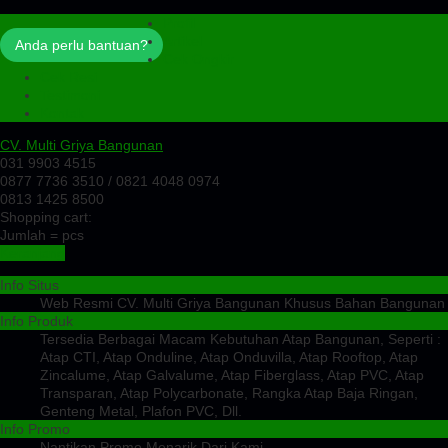
Profil
Artikel
Anda perlu bantuan?
Cek Ongkir
Cek Resi
Testimoni
Kontak
CV. Multi Griya Bangunan
031 9903 4515
0877 7736 3510 / 0821 4048 0974
0813 1425 8500
Shopping cart:
Jumlah =
pcs
Keranjang
Info Situs
Web Resmi CV. Multi Griya Bangunan Khusus Bahan Bangunan
Info Produk
Tersedia Berbagai Macam Kebutuhan Atap Bangunan, Seperti :
Atap CTI, Atap Onduline, Atap Onduvilla, Atap Rooftop, Atap
Zincalume, Atap Galvalume, Atap Fiberglass, Atap PVC, Atap
Transparan, Atap Polycarbonate, Rangka Atap Baja Ringan,
Genteng Metal, Plafon PVC, Dll.
Info Promo
Nantikan Promo Menarik Dari Kami