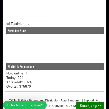
Isi Testimoni →
Rekening Bank
Statistik Pengunjung
Now online: 7
Today: 294
This week: 1924
Overall: 375870
CV. Multi Griya Bangunan
| Distributor :
Atap Bangunan
| Support :
Aru
Anda perlu bantuan?
Keranjang>>
Martino
-
Jasa Toko Online
| Copyright © 07 November 2014