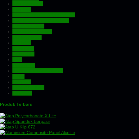
Atap Fiberglass
Atap PVC
Atap Transparan Polycarbonate
Atap Zincalume – Galvalume
Expanded Metal
Floordeck – Bondek
Genteng Metal
Insulation
Kawat Silet
Pagar BRC
Pintu
Plafon PVC
Rangka Atap Baja Ringan
Screw
Tangki Air
Turbin Ventilator
Wiremesh
Produk Terbaru