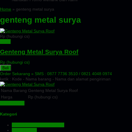
Home
» genteng metal surya
genteng metal surya
Rp (hubungi cs)
Detail
Genteng Metal Surya Roof
Rp (hubungi cs)
Beli
Order Sekarang »
SMS : 0877 7736 3510 / 0821 4048 0974
ketik : Kode - Nama barang - Nama dan alamat pengiriman
Nama Barang
Genteng Metal Surya Roof
Harga
Rp (hubungi cs)
Lihat Detail »
Kategori
Aluminium Composite Panel
Atap Bitumen