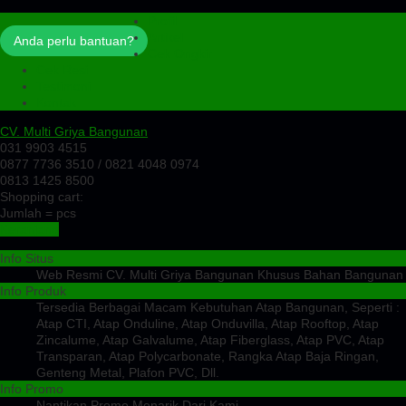
Profil
Artikel
Anda perlu bantuan?
Cek Ongkir
Cek Resi
Testimoni
Kontak
CV. Multi Griya Bangunan
031 9903 4515
0877 7736 3510 / 0821 4048 0974
0813 1425 8500
Shopping cart:
Jumlah =
pcs
Keranjang
Info Situs
Web Resmi CV. Multi Griya Bangunan Khusus Bahan Bangunan
Info Produk
Tersedia Berbagai Macam Kebutuhan Atap Bangunan, Seperti :
Atap CTI, Atap Onduline, Atap Onduvilla, Atap Rooftop, Atap
Zincalume, Atap Galvalume, Atap Fiberglass, Atap PVC, Atap
Transparan, Atap Polycarbonate, Rangka Atap Baja Ringan,
Genteng Metal, Plafon PVC, Dll.
Info Promo
Nantikan Promo Menarik Dari Kami