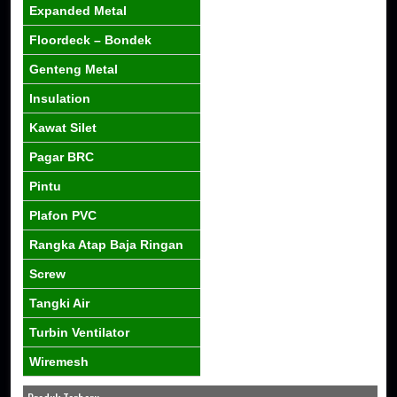
Expanded Metal
Floordeck – Bondek
Genteng Metal
Insulation
Kawat Silet
Pagar BRC
Pintu
Plafon PVC
Rangka Atap Baja Ringan
Screw
Tangki Air
Turbin Ventilator
Wiremesh