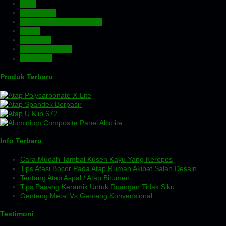
Pintu
Plafon PVC
Rangka Atap Baja Ringan
Screw
Tangki Air
Turbin Ventilator
Wiremesh
Produk Terbaru
Info Terbaru
Cara Mudah Tambal Kusen Kayu Yang Keropos
Tips Atasi Bocor Pada Atap Rumah Akibat Salah Desain
Tentang Atap Aspal / Atap Bitumen
Tips Pasang Keramik Untuk Ruangan Tidak Siku
Genteng Metal Vs Genteng Konvensional
Testimoni