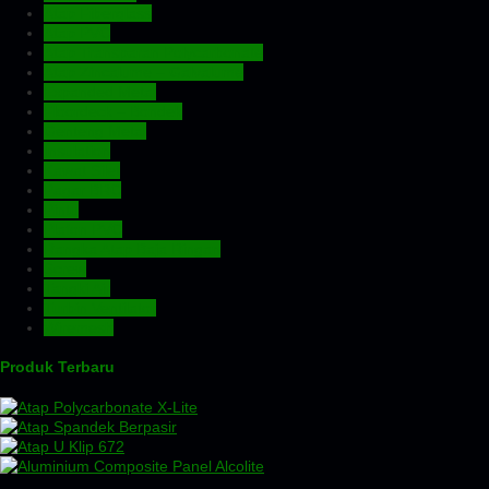
Atap Fiberglass
Atap PVC
Atap Transparan Polycarbonate
Atap Zincalume – Galvalume
Expanded Metal
Floordeck – Bondek
Genteng Metal
Insulation
Kawat Silet
Pagar BRC
Pintu
Plafon PVC
Rangka Atap Baja Ringan
Screw
Tangki Air
Turbin Ventilator
Wiremesh
Produk Terbaru