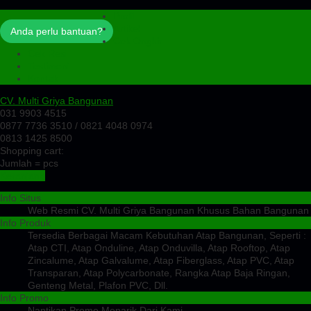
Profil
Artikel
Anda perlu bantuan?
Cek Ongkir
Cek Resi
Testimoni
Kontak
CV. Multi Griya Bangunan
031 9903 4515
0877 7736 3510 / 0821 4048 0974
0813 1425 8500
Shopping cart:
Jumlah =
pcs
Keranjang
Info Situs
Web Resmi CV. Multi Griya Bangunan Khusus Bahan Bangunan
Info Produk
Tersedia Berbagai Macam Kebutuhan Atap Bangunan, Seperti :
Atap CTI, Atap Onduline, Atap Onduvilla, Atap Rooftop, Atap
Zincalume, Atap Galvalume, Atap Fiberglass, Atap PVC, Atap
Transparan, Atap Polycarbonate, Rangka Atap Baja Ringan,
Genteng Metal, Plafon PVC, Dll.
Info Promo
Nantikan Promo Menarik Dari Kami