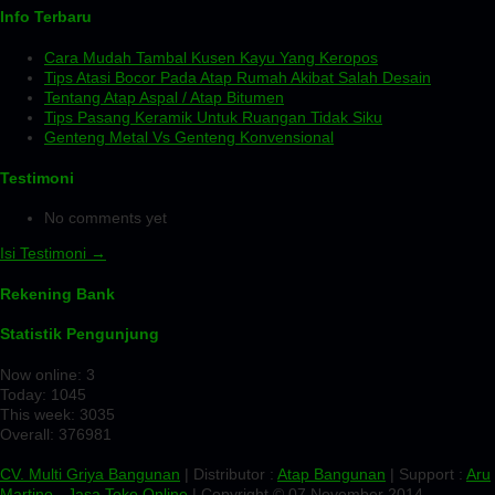
Info Terbaru
Cara Mudah Tambal Kusen Kayu Yang Keropos
Tips Atasi Bocor Pada Atap Rumah Akibat Salah Desain
Tentang Atap Aspal / Atap Bitumen
Tips Pasang Keramik Untuk Ruangan Tidak Siku
Genteng Metal Vs Genteng Konvensional
Testimoni
No comments yet
Isi Testimoni →
Rekening Bank
Statistik Pengunjung
Now online: 3
Today: 1045
This week: 3035
Overall: 376981
CV. Multi Griya Bangunan
| Distributor :
Atap Bangunan
| Support :
Aru
Martino
-
Jasa Toko Online
| Copyright © 07 November 2014