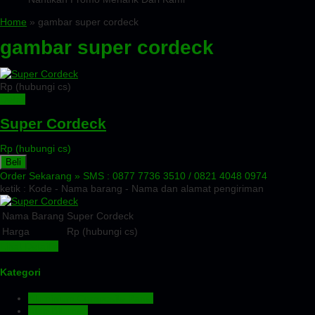
Home
» gambar super cordeck
gambar super cordeck
Rp (hubungi cs)
Detail
Super Cordeck
Rp (hubungi cs)
Beli
Order Sekarang »
SMS : 0877 7736 3510 / 0821 4048 0974
ketik : Kode - Nama barang - Nama dan alamat pengiriman
Nama Barang
Super Cordeck
Harga
Rp (hubungi cs)
Lihat Detail »
Kategori
Aluminium Composite Panel
Atap Bitumen