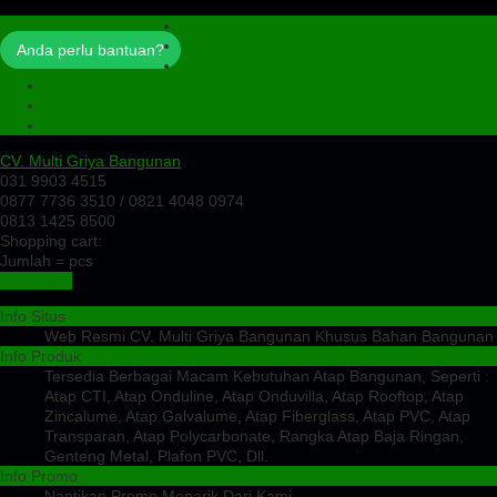
Profil
Artikel
Anda perlu bantuan?
Cek Ongkir
Cek Resi
Testimoni
Kontak
CV. Multi Griya Bangunan
031 9903 4515
0877 7736 3510 / 0821 4048 0974
0813 1425 8500
Shopping cart:
Jumlah =
pcs
Keranjang
Info Situs
Web Resmi CV. Multi Griya Bangunan Khusus Bahan Bangunan
Info Produk
Tersedia Berbagai Macam Kebutuhan Atap Bangunan, Seperti :
Atap CTI, Atap Onduline, Atap Onduvilla, Atap Rooftop, Atap
Zincalume, Atap Galvalume, Atap Fiberglass, Atap PVC, Atap
Transparan, Atap Polycarbonate, Rangka Atap Baja Ringan,
Genteng Metal, Plafon PVC, Dll.
Info Promo
Nantikan Promo Menarik Dari Kami