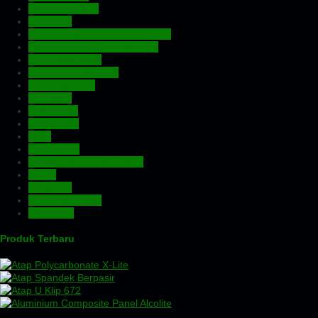
Atap Fiberglass
Atap PVC
Atap Transparan Polycarbonate
Atap Zincalume – Galvalume
Expanded Metal
Floordeck – Bondek
Genteng Metal
Insulation
Kawat Silet
Pagar BRC
Pintu
Plafon PVC
Rangka Atap Baja Ringan
Screw
Tangki Air
Turbin Ventilator
Wiremesh
Produk Terbaru