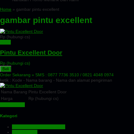
Home
» gambar pintu excellent
gambar pintu excellent
Rp (hubungi cs)
Detail
Pintu Excellent Door
Rp (hubungi cs)
Beli
Order Sekarang »
SMS : 0877 7736 3510 / 0821 4048 0974
ketik : Kode - Nama barang - Nama dan alamat pengiriman
Nama Barang
Pintu Excellent Door
Harga
Rp (hubungi cs)
Lihat Detail »
Kategori
Aluminium Composite Panel
Atap Bitumen