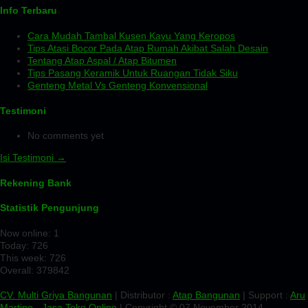
Info Terbaru
Cara Mudah Tambal Kusen Kayu Yang Keropos
Tips Atasi Bocor Pada Atap Rumah Akibat Salah Desain
Tentang Atap Aspal / Atap Bitumen
Tips Pasang Keramik Untuk Ruangan Tidak Siku
Genteng Metal Vs Genteng Konvensional
Testimoni
No comments yet
Isi Testimoni →
Rekening Bank
Statistik Pengunjung
Now online: 1
Today: 726
This week: 726
Overall: 379842
CV. Multi Griya Bangunan
| Distributor :
Atap Bangunan
| Support :
Aru
Martino
-
Jasa Toko Online
| Copyright © 07 November 2014