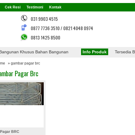
Cek Resi
Testimoni
Kontak
031 9903 4515
0877 7736 3510 / 0821 4048 0974
0813 1425 8500
ngunan Khusus Bahan Bangunan
Info Produk
Tersedia Berba
ome
» gambar pagar brc
ambar Pagar Brc
Pagar BRC