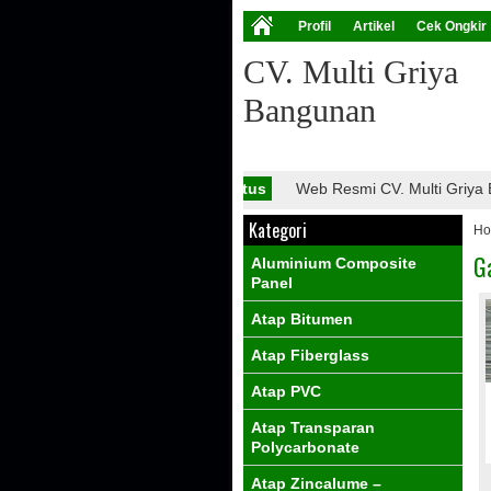
Profil
Artikel
Cek Ongkir
CV. Multi Griya
Bangunan
Info Situs
Web Resmi CV. Multi Griya Ba
Kategori
H
G
Aluminium Composite
Panel
Atap Bitumen
Atap Fiberglass
Atap PVC
Atap Transparan
Polycarbonate
Atap Zincalume –