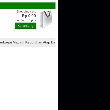
Shopping cart:
Rp 0,00
Jumlah =
0
pcs
Keranjang
gai Macam Kebutuhan Atap Bangunan, Seperti : Atap CTI, Atap Ondulin