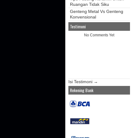
Ruangan Tidak Siku
Genteng Metal Vs Genteng
Konvensional
Testimoni
No Comments Yet
Isi Testimoni →
Rekening Bank