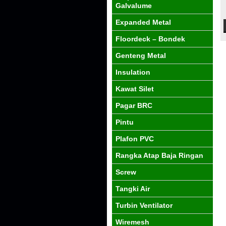
Galvalume
Expanded Metal
Floordeck – Bondek
Genteng Metal
Insulation
Kawat Silet
Pagar BRC
Pintu
Plafon PVC
Rangka Atap Baja Ringan
Screw
Tangki Air
Turbin Ventilator
Wiremesh