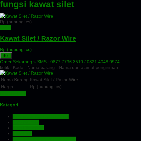
fungsi kawat silet
Rp (hubungi cs)
Detail
Kawat Silet / Razor Wire
Rp (hubungi cs)
Beli
Order Sekarang »
SMS : 0877 7736 3510 / 0821 4048 0974
ketik : Kode - Nama barang - Nama dan alamat pengiriman
Nama Barang
Kawat Silet / Razor Wire
Harga
Rp (hubungi cs)
Lihat Detail »
Kategori
Aluminium Composite Panel
Atap Bitumen
Atap Fiberglass
Atap PVC
Atap Transparan Polycarbonate