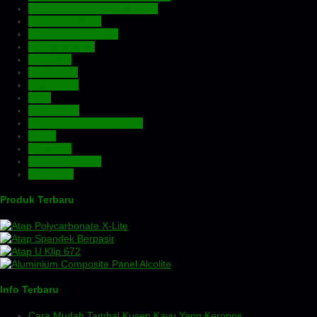
Atap Zincalume – Galvalume
Expanded Metal
Floordeck – Bondek
Genteng Metal
Insulation
Kawat Silet
Pagar BRC
Pintu
Plafon PVC
Rangka Atap Baja Ringan
Screw
Tangki Air
Turbin Ventilator
Wiremesh
Produk Terbaru
Info Terbaru
Cara Mudah Tambal Kusen Kayu Yang Keropos