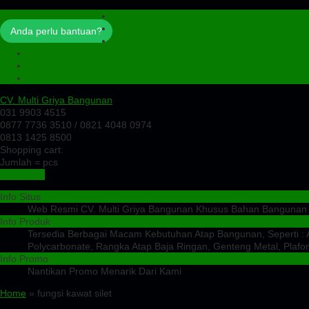
Profil
Artikel
Anda perlu bantuan?
Cek Ongkir
Cek Resi
Testimoni
Kontak
CV. Multi Griya Bangunan
031 9903 4515
0877 7736 3510 / 0821 4048 0974
0813 1425 8500
Shopping cart:
Jumlah =
pcs
Keranjang
Info Situs
Web Resmi CV. Multi Griya Bangunan Khusus Bahan Bangunan
Info Produk
Tersedia Berbagai Macam Kebutuhan Atap Bangunan, Seperti : At
Polycarbonate, Rangka Atap Baja Ringan, Genteng Metal, Plafon
Info Promo
Nantikan Promo Menarik Dari Kami
Home
» fungsi kawat silet