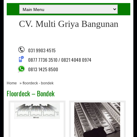
CV. Multi Griya Bangunan
031 9903 4515
0877 7736 3510 / 0821 4048 0974
0813 1425 8500
Home
» floordeck - bondek
Floordeck – Bondek