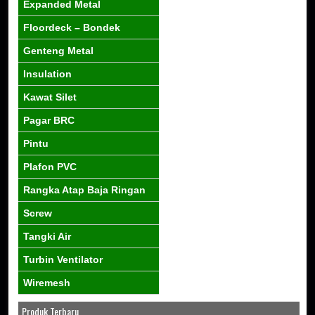
Expanded Metal
Floordeck – Bondek
Genteng Metal
Insulation
Kawat Silet
Pagar BRC
Pintu
Plafon PVC
Rangka Atap Baja Ringan
Screw
Tangki Air
Turbin Ventilator
Wiremesh
Produk Terbaru