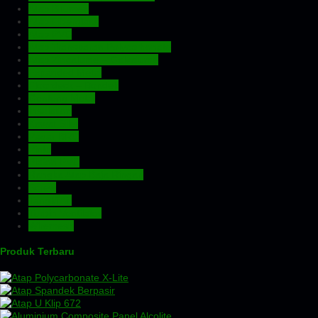
Atap Bitumen
Atap Fiberglass
Atap PVC
Atap Transparan Polycarbonate
Atap Zincalume – Galvalume
Expanded Metal
Floordeck – Bondek
Genteng Metal
Insulation
Kawat Silet
Pagar BRC
Pintu
Plafon PVC
Rangka Atap Baja Ringan
Screw
Tangki Air
Turbin Ventilator
Wiremesh
Produk Terbaru