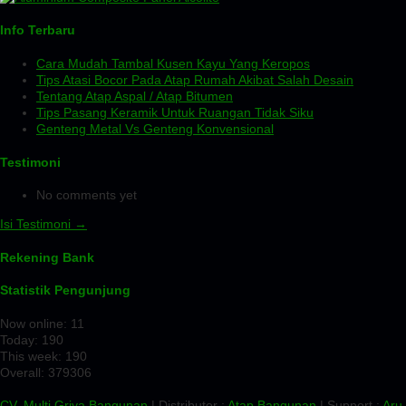
Info Terbaru
Cara Mudah Tambal Kusen Kayu Yang Keropos
Tips Atasi Bocor Pada Atap Rumah Akibat Salah Desain
Tentang Atap Aspal / Atap Bitumen
Tips Pasang Keramik Untuk Ruangan Tidak Siku
Genteng Metal Vs Genteng Konvensional
Testimoni
No comments yet
Isi Testimoni →
Rekening Bank
Statistik Pengunjung
Now online: 11
Today: 190
This week: 190
Overall: 379306
CV. Multi Griya Bangunan
| Distributor :
Atap Bangunan
| Support :
Aru