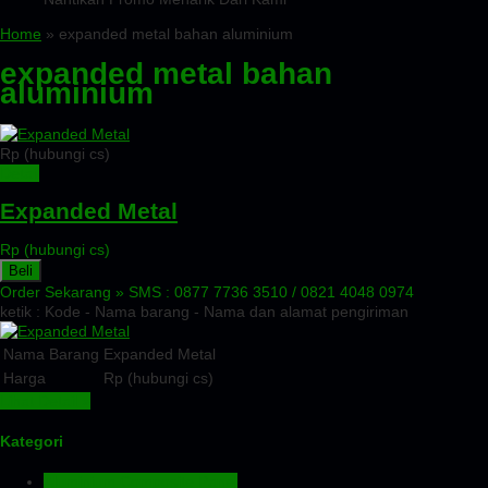
Home
» expanded metal bahan aluminium
expanded metal bahan
aluminium
Rp (hubungi cs)
Detail
Expanded Metal
Rp (hubungi cs)
Beli
Order Sekarang »
SMS : 0877 7736 3510 / 0821 4048 0974
ketik : Kode - Nama barang - Nama dan alamat pengiriman
Nama Barang
Expanded Metal
Harga
Rp (hubungi cs)
Lihat Detail »
Kategori
Aluminium Composite Panel