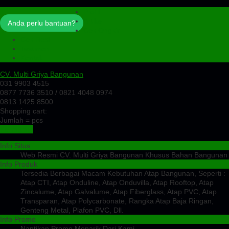
Profil
Artikel
Anda perlu bantuan?
Cek Ongkir
Cek Resi
Testimoni
Kontak
CV. Multi Griya Bangunan
031 9903 4515
0877 7736 3510 / 0821 4048 0974
0813 1425 8500
Shopping cart:
Jumlah =
pcs
Keranjang
Info Situs
Web Resmi CV. Multi Griya Bangunan Khusus Bahan Bangunan
Info Produk
Tersedia Berbagai Macam Kebutuhan Atap Bangunan, Seperti :
Atap CTI, Atap Onduline, Atap Onduvilla, Atap Rooftop, Atap
Zincalume, Atap Galvalume, Atap Fiberglass, Atap PVC, Atap
Transparan, Atap Polycarbonate, Rangka Atap Baja Ringan,
Genteng Metal, Plafon PVC, Dll.
Info Promo
Nantikan Promo Menarik Dari Kami