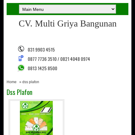
CV. Multi Griya Bangunan
031 9903 4515
0877 7736 3510 / 0821 4048 0974
0813 1425 8500
Home
» dss plafon
Dss Plafon