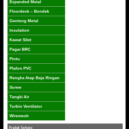
Expanded Metal
Floordeck – Bondek
Genteng Metal
Insulation
Kawat Silet
Pagar BRC
Pintu
Plafon PVC
Rangka Atap Baja Ringan
Screw
Tangki Air
Turbin Ventilator
Wiremesh
Produk Terbaru