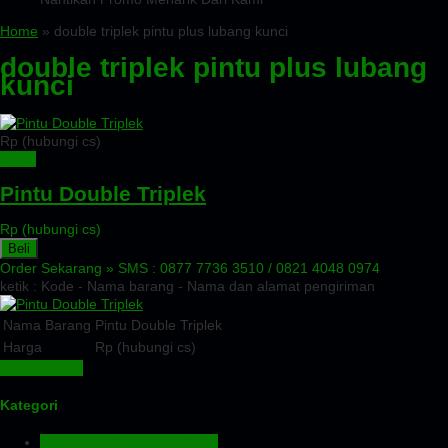
Home
» double triplek pintu plus lubang kunci
double triplek pintu plus lubang
kunci
Rp (hubungi cs)
Detail
Pintu Double Triplek
Rp (hubungi cs)
Beli
Order Sekarang »
SMS : 0877 7736 3510 / 0821 4048 0974
ketik : Kode - Nama barang - Nama dan alamat pengiriman
Nama Barang
Pintu Double Triplek
Harga
Rp (hubungi cs)
Lihat Detail »
Kategori
Aluminium Composite Panel