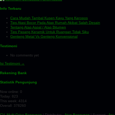
Info Terbaru
Cara Mudah Tambal Kusen Kayu Yang Keropos
Tips Atasi Bocor Pada Atap Rumah Akibat Salah Desain
Tentang Atap Aspal / Atap Bitumen
Tips Pasang Keramik Untuk Ruangan Tidak Siku
Genteng Metal Vs Genteng Konvensional
Testimoni
No comments yet
Isi Testimoni →
Rekening Bank
Statistik Pengunjung
Now online: 0
Today: 823
This week: 4314
Overall: 378260
CV. Multi Griya Bangunan
| Distributor :
Atap Bangunan
| Support :
Aru