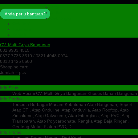
Profil
Artikel
Anda perlu bantuan?
Cek Ongkir
Cek Resi
Testimoni
Kontak
CV. Multi Griya Bangunan
031 9903 4515
0877 7736 3510 / 0821 4048 0974
0813 1425 8500
Shopping cart:
Jumlah =
pcs
Keranjang
Info Situs
Web Resmi CV. Multi Griya Bangunan Khusus Bahan Bangunan
Info Produk
Tersedia Berbagai Macam Kebutuhan Atap Bangunan, Seperti :
Atap CTI, Atap Onduline, Atap Onduvilla, Atap Rooftop, Atap
Zincalume, Atap Galvalume, Atap Fiberglass, Atap PVC, Atap
Transparan, Atap Polycarbonate, Rangka Atap Baja Ringan,
Genteng Metal, Plafon PVC, Dll.
Info Promo
Nantikan Promo Menarik Dari Kami