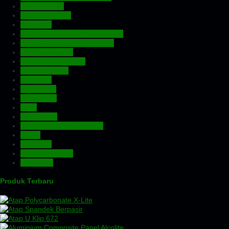
Atap Bitumen
Atap Fiberglass
Atap PVC
Atap Transparan Polycarbonate
Atap Zincalume – Galvalume
Expanded Metal
Floordeck – Bondek
Genteng Metal
Insulation
Kawat Silet
Pagar BRC
Pintu
Plafon PVC
Rangka Atap Baja Ringan
Screw
Tangki Air
Turbin Ventilator
Wiremesh
Produk Terbaru