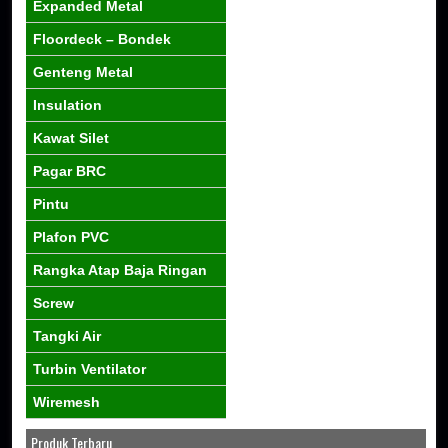
Expanded Metal
Floordeck – Bondek
Genteng Metal
Insulation
Kawat Silet
Pagar BRC
Pintu
Plafon PVC
Rangka Atap Baja Ringan
Screw
Tangki Air
Turbin Ventilator
Wiremesh
Produk Terbaru