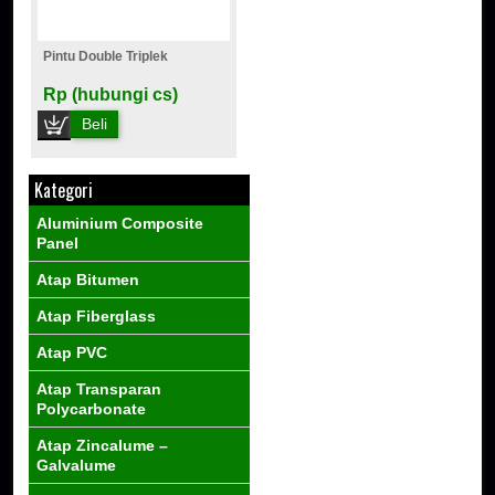
Pintu Double Triplek
Rp (hubungi cs)
Beli
Kategori
Aluminium Composite
Panel
Atap Bitumen
Atap Fiberglass
Atap PVC
Atap Transparan
Polycarbonate
Atap Zincalume –
Galvalume