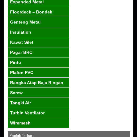
Expanded Metal
Floordeck – Bondek
Genteng Metal
Insulation
Kawat Silet
Pagar BRC
Pintu
Plafon PVC
Rangka Atap Baja Ringan
Screw
Tangki Air
Turbin Ventilator
Wiremesh
Produk Terbaru