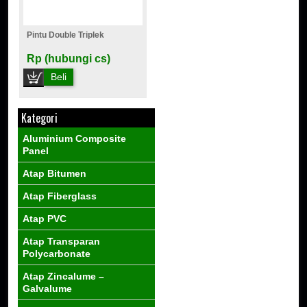
Pintu Double Triplek
Rp (hubungi cs)
Beli
Kategori
Aluminium Composite
Panel
Atap Bitumen
Atap Fiberglass
Atap PVC
Atap Transparan
Polycarbonate
Atap Zincalume –
Galvalume