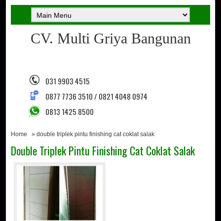
CV. Multi Griya Bangunan
031 9903 4515
0877 7736 3510 / 0821 4048 0974
0813 1425 8500
Home
» double triplek pintu finishing cat coklat salak
Double Triplek Pintu Finishing Cat Coklat Salak