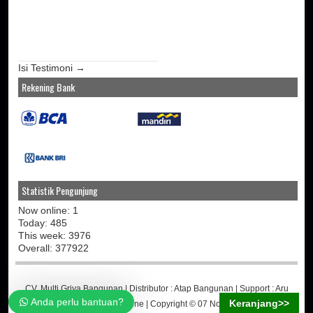
Isi Testimoni →
Rekening Bank
Statistik Pengunjung
Now online: 1
Today: 485
This week: 3976
Overall: 377922
CV. Multi Griya Bangunan
| Distributor :
Atap Bangunan
| Support :
Aru
Anda perlu bantuan?
Keranjang>>
Martino
-
Jasa Toko Online
| Copyright © 07 November 2014