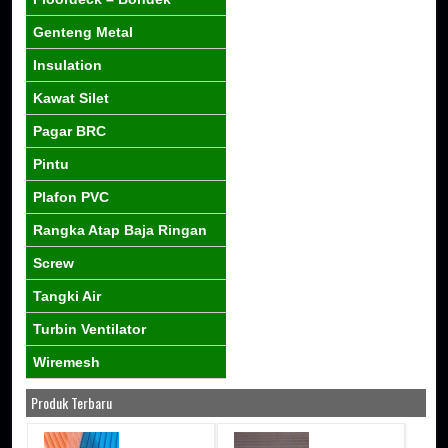
Genteng Metal
Insulation
Kawat Silet
Pagar BRC
Pintu
Plafon PVC
Rangka Atap Baja Ringan
Screw
Tangki Air
Turbin Ventilator
Wiremesh
Produk Terbaru