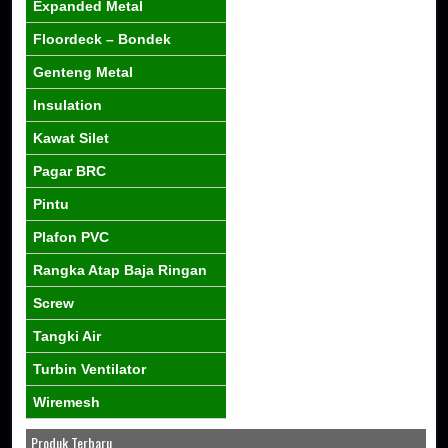
Expanded Metal
Floordeck – Bondek
Genteng Metal
Insulation
Kawat Silet
Pagar BRC
Pintu
Plafon PVC
Rangka Atap Baja Ringan
Screw
Tangki Air
Turbin Ventilator
Wiremesh
Produk Terbaru