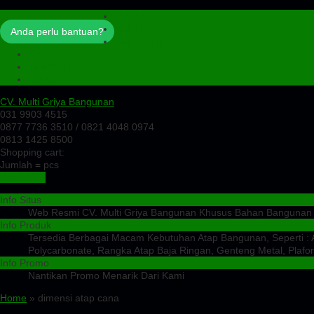
Profil
Artikel
Anda perlu bantuan?
Cek Ongkir
Cek Resi
Testimoni
Kontak
CV. Multi Griya Bangunan
031 9903 4515
0877 7736 3510 / 0821 4048 0974
0813 1425 8500
Shopping cart:
Jumlah =
pcs
Keranjang
Info Situs
Web Resmi CV. Multi Griya Bangunan Khusus Bahan Bangunan
Info Produk
Tersedia Berbagai Macam Kebutuhan Atap Bangunan, Seperti : At
Polycarbonate, Rangka Atap Baja Ringan, Genteng Metal, Plafon
Info Promo
Nantikan Promo Menarik Dari Kami
Home
» dimensi atap cana