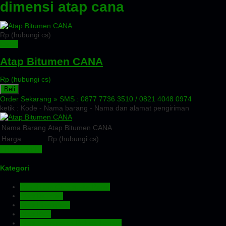
dimensi atap cana
Rp (hubungi cs)
Detail
Atap Bitumen CANA
Rp (hubungi cs)
Beli
Order Sekarang »
SMS : 0877 7736 3510 / 0821 4048 0974
ketik : Kode - Nama barang - Nama dan alamat pengiriman
Nama Barang
Atap Bitumen CANA
Harga
Rp (hubungi cs)
Lihat Detail »
Kategori
Aluminium Composite Panel
Atap Bitumen
Atap Fiberglass
Atap PVC
Atap Transparan Polycarbonate