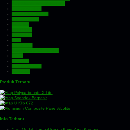
Atap Zincalume – Galvalume
Expanded Metal
Floordeck – Bondek
Genteng Metal
Insulation
Kawat Silet
Pagar BRC
Pintu
Plafon PVC
Rangka Atap Baja Ringan
Screw
Tangki Air
Turbin Ventilator
Wiremesh
Produk Terbaru
Info Terbaru
Cara Mudah Tambal Kusen Kayu Yang Keropos