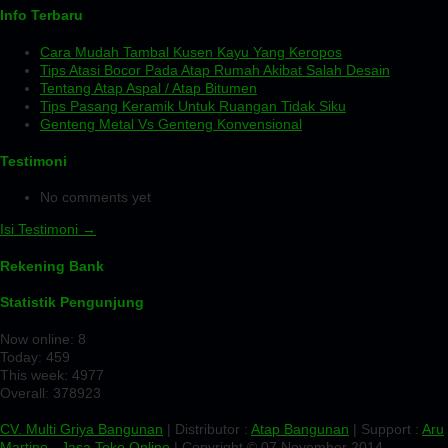
Info Terbaru
Cara Mudah Tambal Kusen Kayu Yang Keropos
Tips Atasi Bocor Pada Atap Rumah Akibat Salah Desain
Tentang Atap Aspal / Atap Bitumen
Tips Pasang Keramik Untuk Ruangan Tidak Siku
Genteng Metal Vs Genteng Konvensional
Testimoni
No comments yet
Isi Testimoni →
Rekening Bank
Statistik Pengunjung
Now online: 8
Today: 459
This week: 4977
Overall: 378923
CV. Multi Griya Bangunan
| Distributor :
Atap Bangunan
| Support :
Aru
Martino
-
Jasa Toko Online
| Copyright © 07 November 2014