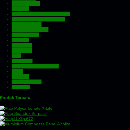
Atap Fiberglass
Atap PVC
Atap Transparan Polycarbonate
Atap Zincalume – Galvalume
Expanded Metal
Floordeck – Bondek
Genteng Metal
Insulation
Kawat Silet
Pagar BRC
Pintu
Plafon PVC
Rangka Atap Baja Ringan
Screw
Tangki Air
Turbin Ventilator
Wiremesh
Produk Terbaru