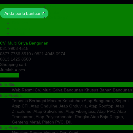
Profil
Artikel
Anda perlu bantuan?
Cek Ongkir
Cek Resi
Testimoni
Kontak
CV. Multi Griya Bangunan
031 9903 4515
0877 7736 3510 / 0821 4048 0974
0813 1425 8500
Shopping cart:
Jumlah =
pcs
Keranjang
Info Situs
Web Resmi CV. Multi Griya Bangunan Khusus Bahan Bangunan
Info Produk
Tersedia Berbagai Macam Kebutuhan Atap Bangunan, Seperti :
Atap CTI, Atap Onduline, Atap Onduvilla, Atap Rooftop, Atap
Zincalume, Atap Galvalume, Atap Fiberglass, Atap PVC, Atap
Transparan, Atap Polycarbonate, Rangka Atap Baja Ringan,
Genteng Metal, Plafon PVC, Dll.
Info Promo
Nantikan Promo Menarik Dari Kami