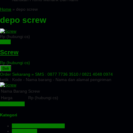
Home
» depo screw
depo screw
Rp (hubungi cs)
Detail
Screw
Rp (hubungi cs)
Beli
Order Sekarang »
SMS : 0877 7736 3510 / 0821 4048 0974
ketik : Kode - Nama barang - Nama dan alamat pengiriman
Nama Barang
Screw
Harga
Rp (hubungi cs)
Lihat Detail »
Kategori
Aluminium Composite Panel
Atap Bitumen