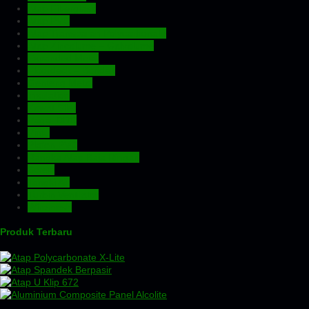
Atap Fiberglass
Atap PVC
Atap Transparan Polycarbonate
Atap Zincalume – Galvalume
Expanded Metal
Floordeck – Bondek
Genteng Metal
Insulation
Kawat Silet
Pagar BRC
Pintu
Plafon PVC
Rangka Atap Baja Ringan
Screw
Tangki Air
Turbin Ventilator
Wiremesh
Produk Terbaru