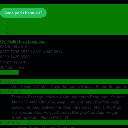
Profil
Artikel
Anda perlu bantuan?
Cek Ongkir
Cek Resi
Testimoni
Kontak
CV. Multi Griya Bangunan
031 9903 4515
0877 7736 3510 / 0821 4048 0974
0813 1425 8500
Shopping cart:
Jumlah =
pcs
Keranjang
Info Situs
Web Resmi CV. Multi Griya Bangunan Khusus Bahan Bangunan
Info Produk
Tersedia Berbagai Macam Kebutuhan Atap Bangunan, Seperti :
Atap CTI, Atap Onduline, Atap Onduvilla, Atap Rooftop, Atap
Zincalume, Atap Galvalume, Atap Fiberglass, Atap PVC, Atap
Transparan, Atap Polycarbonate, Rangka Atap Baja Ringan,
Genteng Metal, Plafon PVC, Dll.
Info Promo
Nantikan Promo Menarik Dari Kami