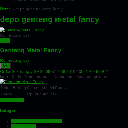
Home
» depo genteng metal fancy
depo genteng metal fancy
Rp (hubungi cs)
Detail
Genteng Metal Fancy
Rp (hubungi cs)
Beli
Order Sekarang »
SMS : 0877 7736 3510 / 0821 4048 0974
ketik : Kode - Nama barang - Nama dan alamat pengiriman
Nama Barang
Genteng Metal Fancy
Harga
Rp (hubungi cs)
Lihat Detail »
Kategori
Aluminium Composite Panel
Atap Bitumen