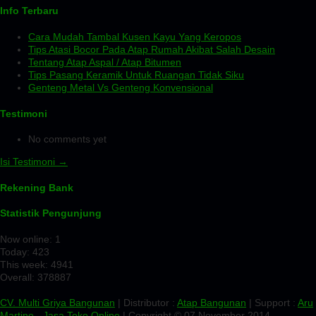
Info Terbaru
Cara Mudah Tambal Kusen Kayu Yang Keropos
Tips Atasi Bocor Pada Atap Rumah Akibat Salah Desain
Tentang Atap Aspal / Atap Bitumen
Tips Pasang Keramik Untuk Ruangan Tidak Siku
Genteng Metal Vs Genteng Konvensional
Testimoni
No comments yet
Isi Testimoni →
Rekening Bank
Statistik Pengunjung
Now online: 1
Today: 423
This week: 4941
Overall: 378887
CV. Multi Griya Bangunan
| Distributor :
Atap Bangunan
| Support :
Aru
Martino
-
Jasa Toko Online
| Copyright © 07 November 2014