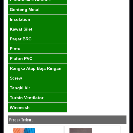
Genteng Metal
Insulation
Kawat Silet
Pagar BRC
Pintu
Plafon PVC
Rangka Atap Baja Ringan
Screw
Tangki Air
Turbin Ventilator
Wiremesh
Produk Terbaru