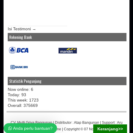
Isi Testimoni →
Rekening Bank
Statistik Pengunjung
Now online: 6
Today: 93
This week: 1723
Overall: 375669
CV. Multi Griya Bangunan
| Distributor :
Atap Bangunan
| Support :
Aru
Anda perlu bantuan?
Keranjang>>
Martino
-
Jasa Toko Online
| Copyright © 07 November 2014