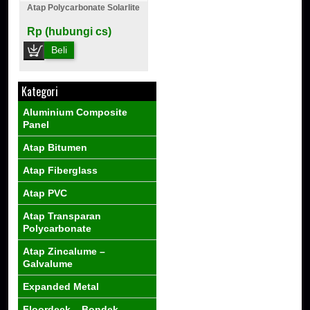
Atap Polycarbonate Solarlite
Rp (hubungi cs)
Beli
Kategori
Aluminium Composite
Panel
Atap Bitumen
Atap Fiberglass
Atap PVC
Atap Transparan
Polycarbonate
Atap Zincalume –
Galvalume
Expanded Metal
Floordeck – Bondek