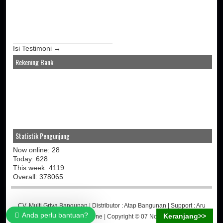
Isi Testimoni →
Rekening Bank
Statistik Pengunjung
Now online: 28
Today: 628
This week: 4119
Overall: 378065
CV. Multi Griya Bangunan
| Distributor :
Atap Bangunan
| Support :
Aru
Anda perlu bantuan?
Keranjang>>
Martino
-
Jasa Toko Online
| Copyright © 07 November 2014