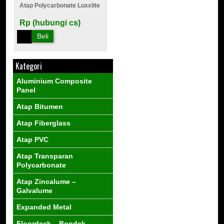
Atap Polycarbonate Luxxlite
Rp (hubungi cs)
Beli
Kategori
Aluminium Composite
Panel
Atap Bitumen
Atap Fiberglass
Atap PVC
Atap Transparan
Polycarbonate
Atap Zincalume –
Galvalume
Expanded Metal
Floordeck – Bondek