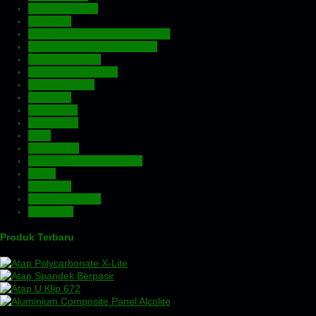
Atap Fiberglass
Atap PVC
Atap Transparan Polycarbonate
Atap Zincalume – Galvalume
Expanded Metal
Floordeck – Bondek
Genteng Metal
Insulation
Kawat Silet
Pagar BRC
Pintu
Plafon PVC
Rangka Atap Baja Ringan
Screw
Tangki Air
Turbin Ventilator
Wiremesh
Produk Terbaru