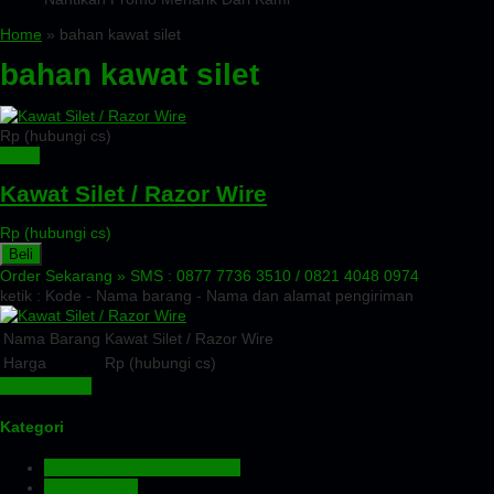
Home
» bahan kawat silet
bahan kawat silet
Rp (hubungi cs)
Detail
Kawat Silet / Razor Wire
Rp (hubungi cs)
Beli
Order Sekarang »
SMS : 0877 7736 3510 / 0821 4048 0974
ketik : Kode - Nama barang - Nama dan alamat pengiriman
Nama Barang
Kawat Silet / Razor Wire
Harga
Rp (hubungi cs)
Lihat Detail »
Kategori
Aluminium Composite Panel
Atap Bitumen