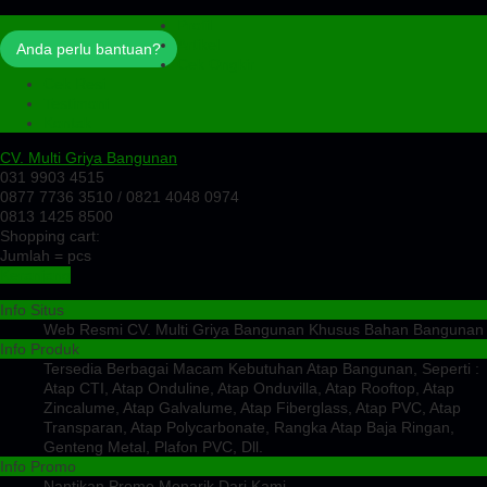
Profil
Artikel
Anda perlu bantuan?
Cek Ongkir
Cek Resi
Testimoni
Kontak
CV. Multi Griya Bangunan
031 9903 4515
0877 7736 3510 / 0821 4048 0974
0813 1425 8500
Shopping cart:
Jumlah =
pcs
Keranjang
Info Situs
Web Resmi CV. Multi Griya Bangunan Khusus Bahan Bangunan
Info Produk
Tersedia Berbagai Macam Kebutuhan Atap Bangunan, Seperti :
Atap CTI, Atap Onduline, Atap Onduvilla, Atap Rooftop, Atap
Zincalume, Atap Galvalume, Atap Fiberglass, Atap PVC, Atap
Transparan, Atap Polycarbonate, Rangka Atap Baja Ringan,
Genteng Metal, Plafon PVC, Dll.
Info Promo
Nantikan Promo Menarik Dari Kami