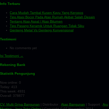
Info Terbaru
Cara Mudah Tambal Kusen Kayu Yang Keropos
Tips Atasi Bocor Pada Atap Rumah Akibat Salah Desain
Tentang Atap Aspal / Atap Bitumen
Tips Pasang Keramik Untuk Ruangan Tidak Siku
Genteng Metal Vs Genteng Konvensional
Testimoni
No comments yet
Isi Testimoni →
Rekening Bank
Statistik Pengunjung
Now online: 0
Today: 413
This week: 4931
Overall: 378877
CV. Multi Griya Bangunan
| Distributor :
Atap Bangunan
| Support :
Aru
Martino
-
Jasa Toko Online
| Copyright © 07 November 2014