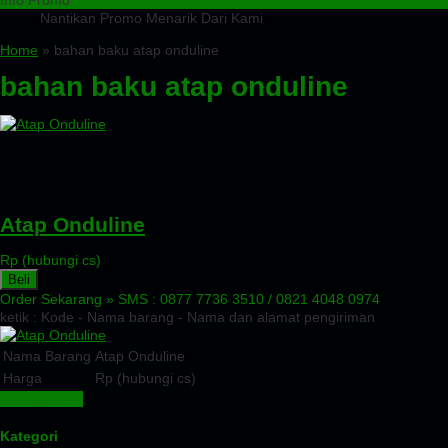
Info Promo
Nantikan Promo Menarik Dari Kami
Home
» bahan baku atap onduline
bahan baku atap onduline
Atap Onduline
Rp (hubungi cs)
Beli
Order Sekarang »
SMS : 0877 7736 3510 / 0821 4048 0974
ketik : Kode - Nama barang - Nama dan alamat pengiriman
Nama Barang
Atap Onduline
Harga
Rp (hubungi cs)
Lihat Detail »
Kategori