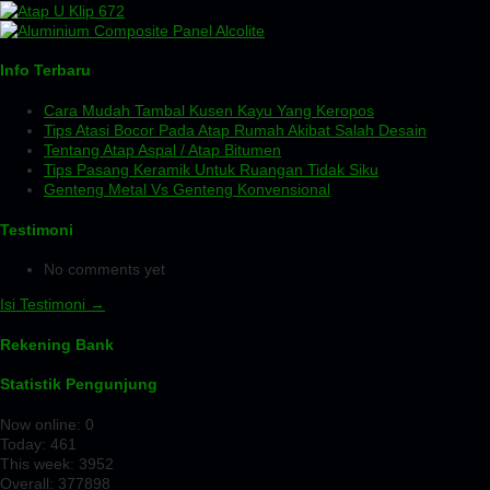
Info Terbaru
Cara Mudah Tambal Kusen Kayu Yang Keropos
Tips Atasi Bocor Pada Atap Rumah Akibat Salah Desain
Tentang Atap Aspal / Atap Bitumen
Tips Pasang Keramik Untuk Ruangan Tidak Siku
Genteng Metal Vs Genteng Konvensional
Testimoni
No comments yet
Isi Testimoni →
Rekening Bank
Statistik Pengunjung
Now online: 0
Today: 461
This week: 3952
Overall: 377898