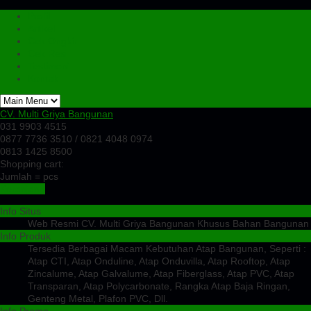
Profil
Artikel
Cek Ongkir
Cek Resi
Testimoni
Kontak
CV. Multi Griya Bangunan
031 9903 4515
0877 7736 3510 / 0821 4048 0974
0813 1425 8500
Shopping cart:
Jumlah =
pcs
Keranjang
Info Situs
Web Resmi CV. Multi Griya Bangunan Khusus Bahan Bangunan
Info Produk
Tersedia Berbagai Macam Kebutuhan Atap Bangunan, Seperti :
Atap CTI, Atap Onduline, Atap Onduvilla, Atap Rooftop, Atap
Zincalume, Atap Galvalume, Atap Fiberglass, Atap PVC, Atap
Transparan, Atap Polycarbonate, Rangka Atap Baja Ringan,
Genteng Metal, Plafon PVC, Dll.