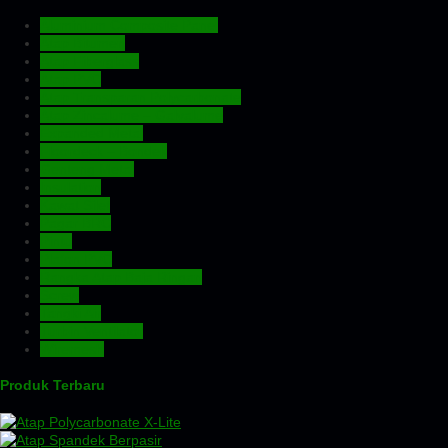
Aluminium Composite Panel
Atap Bitumen
Atap Fiberglass
Atap PVC
Atap Transparan Polycarbonate
Atap Zincalume – Galvalume
Expanded Metal
Floordeck – Bondek
Genteng Metal
Insulation
Kawat Silet
Pagar BRC
Pintu
Plafon PVC
Rangka Atap Baja Ringan
Screw
Tangki Air
Turbin Ventilator
Wiremesh
Produk Terbaru