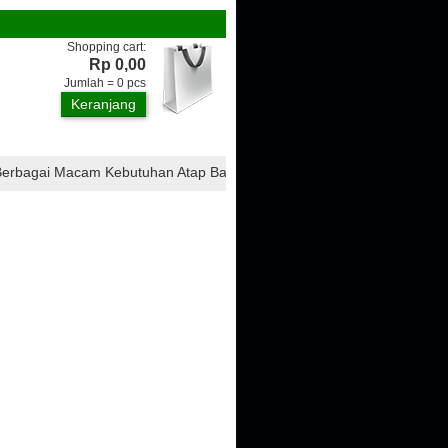
Shopping cart:
Rp 0,00
Jumlah =
0
pcs
Keranjang
agai Macam Kebutuhan Atap Bangunan, Seperti : Atap CTI, Atap Ondulin