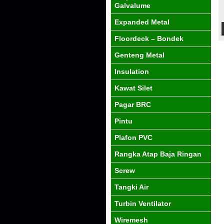
Galvalume
Expanded Metal
Floordeck – Bondek
Genteng Metal
Insulation
Kawat Silet
Pagar BRC
Pintu
Plafon PVC
Rangka Atap Baja Ringan
Screw
Tangki Air
Turbin Ventilator
Wiremesh