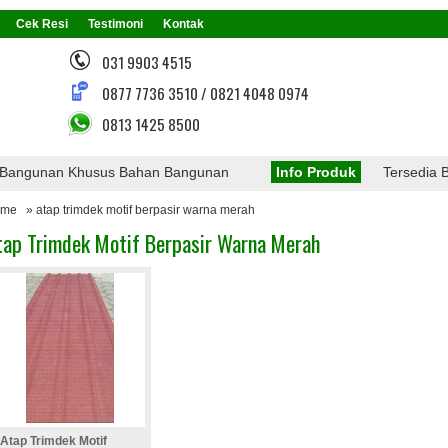
Cek Resi
Testimoni
Kontak
031 9903 4515
0877 7736 3510 / 0821 4048 0974
0813 1425 8500
ngunan Khusus Bahan Bangunan
Info Produk
Tersedia Berb
ome
» atap trimdek motif berpasir warna merah
tap Trimdek Motif Berpasir Warna Merah
Atap Trimdek Motif