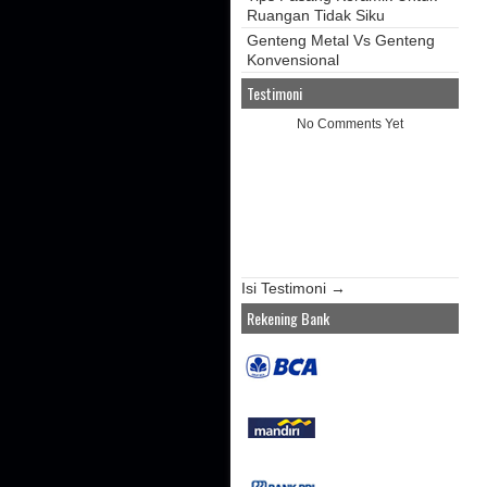
Ruangan Tidak Siku
Genteng Metal Vs Genteng
Konvensional
Testimoni
No Comments Yet
Isi Testimoni →
Rekening Bank