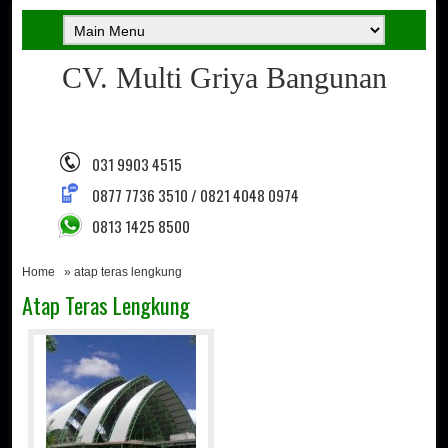
CV. Multi Griya Bangunan
031 9903 4515
0877 7736 3510 / 0821 4048 0974
0813 1425 8500
Home
» atap teras lengkung
Atap Teras Lengkung