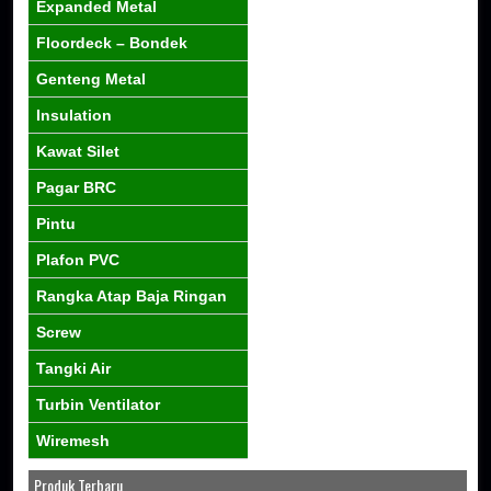
Expanded Metal
Floordeck – Bondek
Genteng Metal
Insulation
Kawat Silet
Pagar BRC
Pintu
Plafon PVC
Rangka Atap Baja Ringan
Screw
Tangki Air
Turbin Ventilator
Wiremesh
Produk Terbaru