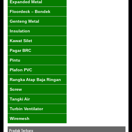
Expanded Metal
Floordeck – Bondek
Genteng Metal
Insulation
Kawat Silet
Pagar BRC
Pintu
Plafon PVC
Rangka Atap Baja Ringan
Screw
Tangki Air
Turbin Ventilator
Wiremesh
Produk Terbaru