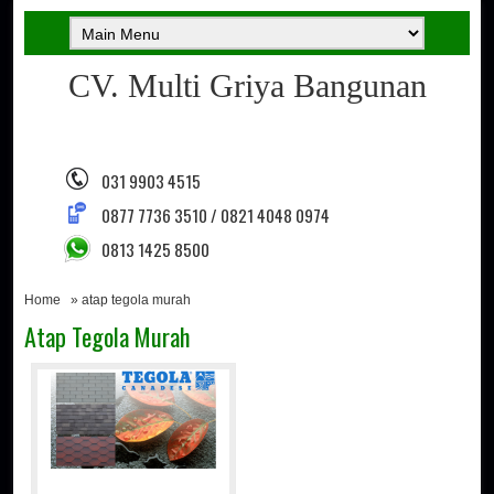
CV. Multi Griya Bangunan
031 9903 4515
0877 7736 3510 / 0821 4048 0974
0813 1425 8500
Home
» atap tegola murah
Atap Tegola Murah