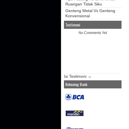
Ruangan Tidak Siku
Genteng Metal Vs Genteng
Konvensional
Testimoni
No Comments Yet
Isi Testimoni →
Rekening Bank