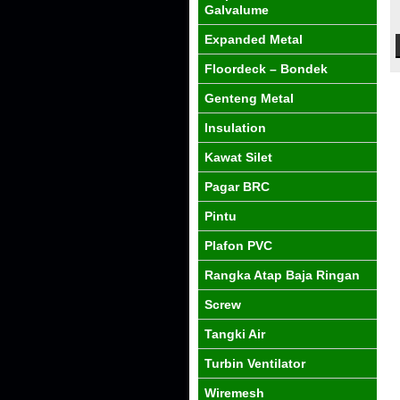
Galvalume
Expanded Metal
Floordeck – Bondek
Genteng Metal
Insulation
Kawat Silet
Pagar BRC
Pintu
Plafon PVC
Rangka Atap Baja Ringan
Screw
Tangki Air
Turbin Ventilator
Wiremesh