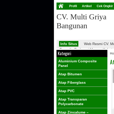
Profil
Artikel
Cek Ongkir
CV. Multi Griya
Bangunan
Info Situs
Web Resmi CV. Mu
Tersedia Berbagai Macam Kebutuha
Kategori
H
Atap Galvalume, Atap Fiberglass,
PVC, Dll.
A
Aluminium Composite
Info Promo
Nantikan Promo 
Panel
Atap Bitumen
Atap Fiberglass
Atap PVC
Atap Transparan
Polycarbonate
Atap Zincalume –