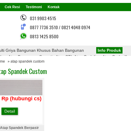
Cek Resi
Testimoni
Kontak
031 9903 4515
0877 7736 3510 / 0821 4048 0974
0813 1425 8500
lti Griya Bangunan Khusus Bahan Bangunan
Info Produk
n Atap Bangunan, Seperti : Atap CTI, Atap Onduline, Atap Onduvilla,
ome
» atap spandek custom
 Atap PVC, Atap Transparan, Atap Polycarbonate, Rangka Atap Baja Ri
tap Spandek Custom
Menarik Dari Kami
Rp (hubungi cs)
Detail
Atap Spandek Berpasir