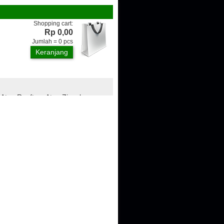
Shopping cart:
Rp 0,00
Jumlah =
0
pcs
Keranjang
 Atap Rooftop, Atap Zincalume,
ngan, Genteng Metal, Plafon