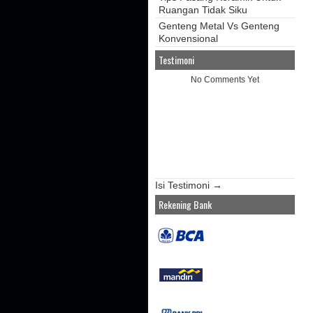
Ruangan Tidak Siku
Genteng Metal Vs Genteng
Konvensional
Testimoni
No Comments Yet
Isi Testimoni →
Rekening Bank