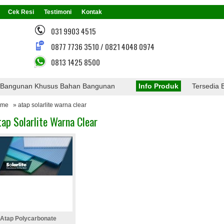
Cek Resi
Testimoni
Kontak
031 9903 4515
0877 7736 3510 / 0821 4048 0974
0813 1425 8500
ngunan Khusus Bahan Bangunan
Info Produk
Tersedia Berb
ome
» atap solarlite warna clear
tap Solarlite Warna Clear
Atap Polycarbonate