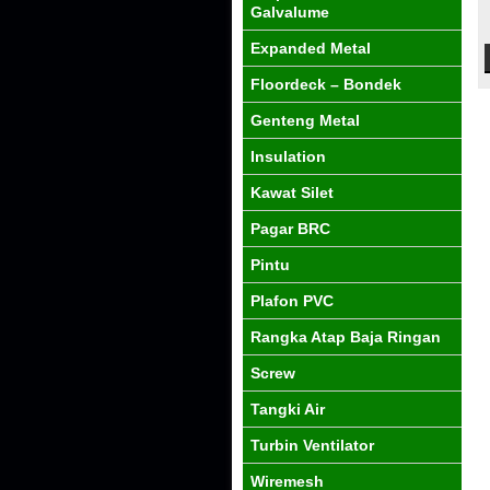
Galvalume
Expanded Metal
Floordeck – Bondek
Genteng Metal
Insulation
Kawat Silet
Pagar BRC
Pintu
Plafon PVC
Rangka Atap Baja Ringan
Screw
Tangki Air
Turbin Ventilator
Wiremesh