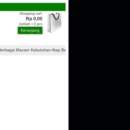
Shopping cart:
Rp 0,00
Jumlah =
0
pcs
Keranjang
agai Macam Kebutuhan Atap Bangunan, Seperti : Atap CTI, Atap Ondulin