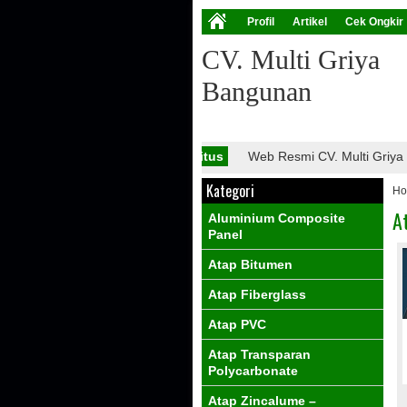
Profil
Artikel
Cek Ongkir
CV. Multi Griya
Bangunan
Info Situs
Web Resmi CV. Multi Griya Ba
Kategori
H
A
Aluminium Composite
Panel
Atap Bitumen
Atap Fiberglass
Atap PVC
Atap Transparan
Polycarbonate
Atap Zincalume –