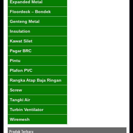
Expanded Metal
Floordeck – Bondek
Genteng Metal
Insulation
Kawat Silet
Pagar BRC
Pintu
Plafon PVC
Rangka Atap Baja Ringan
Screw
Tangki Air
Turbin Ventilator
Wiremesh
Produk Terbaru