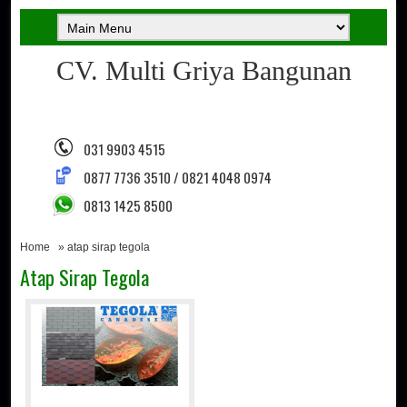
CV. Multi Griya Bangunan
031 9903 4515
0877 7736 3510 / 0821 4048 0974
0813 1425 8500
Home
» atap sirap tegola
Atap Sirap Tegola