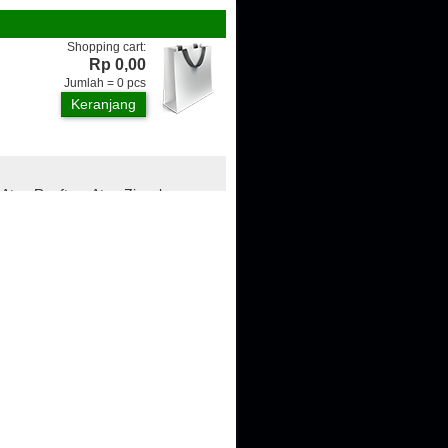
Shopping cart:
Rp 0,00
Jumlah =
0
pcs
Keranjang
 Atap Rooftop, Atap Zincalume,
ngan, Genteng Metal, Plafon