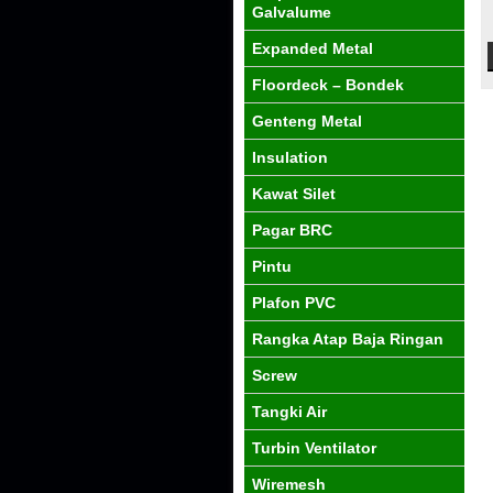
Galvalume
Expanded Metal
Floordeck – Bondek
Genteng Metal
Insulation
Kawat Silet
Pagar BRC
Pintu
Plafon PVC
Rangka Atap Baja Ringan
Screw
Tangki Air
Turbin Ventilator
Wiremesh