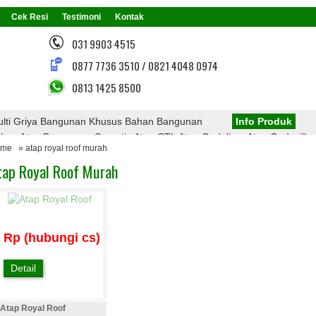
Cek Resi
Testimoni
Kontak
031 9903 4515
0877 7736 3510 / 0821 4048 0974
0813 1425 8500
lti Griya Bangunan Khusus Bahan Bangunan
Info Produk
n Atap Bangunan, Seperti : Atap CTI, Atap Onduline, Atap Onduvilla,
ome
» atap royal roof murah
 Atap PVC, Atap Transparan, Atap Polycarbonate, Rangka Atap Baja Ri
tap Royal Roof Murah
Menarik Dari Kami
Rp (hubungi cs)
Detail
Atap Royal Roof