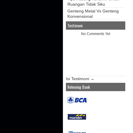
Ruangan Tidak Siku
Genteng Metal Vs Genteng
Konvensional
Testimoni
No Comments Yet
Isi Testimoni →
Rekening Bank