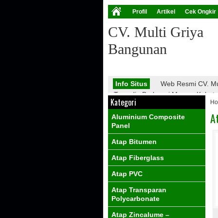
Profil
Artikel
Cek Ongkir
CV. Multi Griya
Bangunan
Info Situs
Web Resmi CV. Mu
Tersedia Berbagai Macam Kebutuha
Kategori
H
Atap Galvalume, Atap Fiberglass,
PVC, Dll.
A
Aluminium Composite
Info Promo
Nantikan Promo 
Panel
Atap Bitumen
Atap Fiberglass
Atap PVC
Atap Transparan
Polycarbonate
Atap Zincalume –